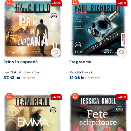
-40%
-40%
Prins în capcană
Fragrancia
Lee Child, Andrew Child
Paul Richardot
37.43 lei
31.08 lei
62.37 lei
51.80 lei
-40%
-40%