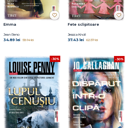
Emma
Fete sclipitoare
Jean Reno
Jessica Knoll
34.89 lei
37.43 lei
58.14 lei
62.37 lei
-30%
-30%