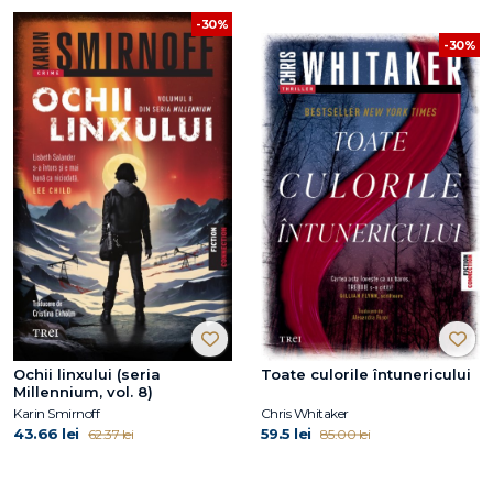
-30%
-30%
Ochii linxului (seria
Toate culorile întunericului
Millennium, vol. 8)
Karin Smirnoff
Chris Whitaker
43.66 lei
59.5 lei
62.37 lei
85.00 lei