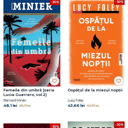
-30%
-30%
Femeile din umbră (seria
Ospățul de la miezul nopții
Lucia Guerrero, vol.2)
Bernard Minier
Lucy Foley
48.1 lei
43.66 lei
68.71 lei
62.37 lei
-30%
-30%