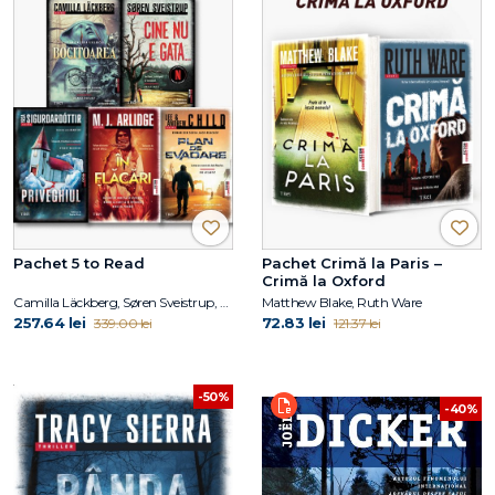
Pachet 5 to Read
Pachet Crimă la Paris –
Crimă la Oxford
Camilla Läckberg, Søren Sveistrup, Yrsa Sigurðardóttir, M.J. Arlidge, Lee Child, Andrew Child
Matthew Blake, Ruth Ware
257.64 lei
72.83 lei
339.00 lei
121.37 lei
-50%
-40%