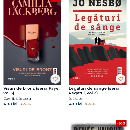
Visuri de bronz (seria Faye,
Legături de sânge (seria
vol.3)
Regatul, vol.2)
Camilla Läckberg
Jo Nesbø
48.1 lei
48.1 lei
68.71 lei
68.71 lei
-50%