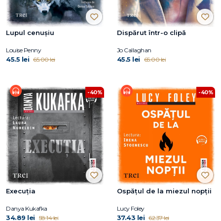
Lupul cenușiu
Dispărut într-o clipă
Louise Penny
Jo Callaghan
45.5 lei
45.5 lei
65.00 lei
65.00 lei
-40%
-40%
Execuția
Ospățul de la miezul nopții
Danya Kukafka
Lucy Foley
34.89 lei
37.43 lei
58.14 lei
62.37 lei