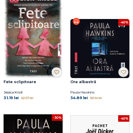
-40%
Fete sclipitoare
Ora albastră
Jessica Knoll
Paula Hawkins
31.19 lei
34.89 lei
62.37 lei
58.14 lei
-30%
-40%