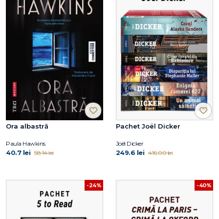
Ora albastră
Pachet Joël Dicker
Paula Hawkins
Joël Dicker
40.7 lei
249.6 lei
58.14 lei
416.00 lei
-24%
-40%