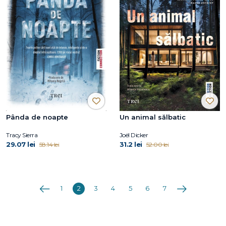
Pânda de noapte
Un animal sălbatic
Tracy Sierra
Joël Dicker
29.07 lei
31.2 lei
58.14 lei
52.00 lei
Anterioara
Următoarea
1
2
3
4
5
6
7