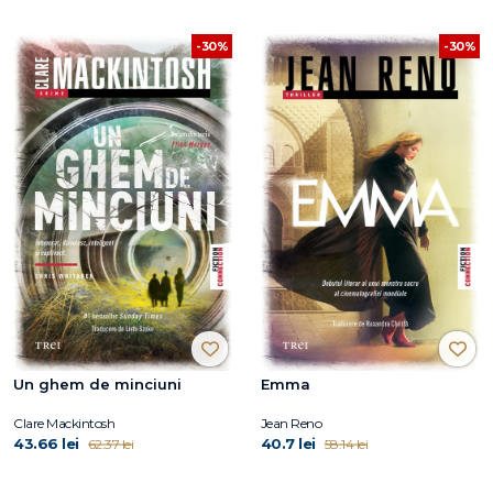
-30%
-30%
Un ghem de minciuni
Emma
Clare Mackintosh
Jean Reno
43.66 lei
40.7 lei
62.37 lei
58.14 lei