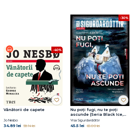
-30%
-40%
Vânătorii de capete
Nu poți fugi, nu te poți
ascunde (Seria Black Ice,
vol.1)
Jo Nesbo
Yrsa Sigurdardóttir
34.89 lei
45.5 lei
58.14 lei
65.00 lei