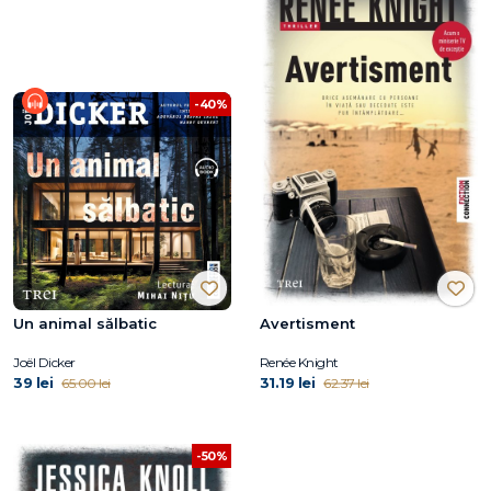
-40%
Un animal sălbatic
Avertisment
Joël Dicker
Renée Knight
39 lei
31.19 lei
65.00 lei
62.37 lei
-50%