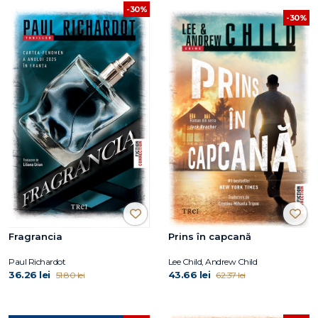
-30%
-30%
Fragrancia
Prins în capcană
Paul Richardot
Lee Child, Andrew Child
36.26 lei
43.66 lei
51.80 lei
62.37 lei