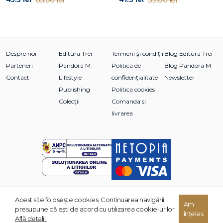
Despre noi
Editura Trei
Termeni și condiții
Blog Editura Trei
Parteneri
Pandora M
Politica de
Blog Pandora M
Contact
Lifestyle
confidențialitate
Newsletter
Publishing
Politica cookies
Colecții
Comanda si
livrarea
Acest site foloseşte cookies. Continuarea navigării
Am
© 2026 Grupul Editorial TREI. Toate drepturile rezervate.
presupune că eşti de acord cu utilizarea cookie-urilor.
înțeles
Dezvoltat de:
Află detalii.