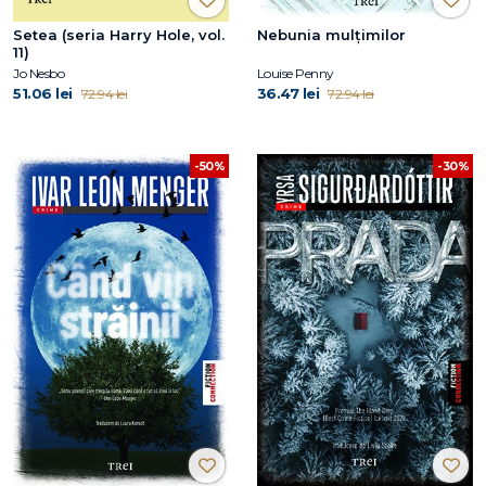
Setea (seria Harry Hole, vol.
Nebunia mulțimilor
11)
Jo Nesbo
Louise Penny
51.06 lei
36.47 lei
72.94 lei
72.94 lei
-50%
-30%