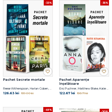
-33%
-35%
Pachet Secrete mortale
Pachet Aparențe
înșelătoare
Reese Witherspoon, Harlan Coben, Ruth Ware, Matthew Blake
Eric Puchner, Matthew Blake, Katie Kitamura
126.63 lei
122.67 lei
189.00 lei
188.71 lei
-49%
-30%