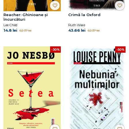
Reacher: Ghinioane şi
Crimă la Oxford
încurcături
Lee Child
Ruth Ware
14.8 lei
43.66 lei
62.37 lei
62.37 lei
-30%
-50%