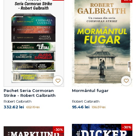
Pachet Seria Cormoran
Mormântul fugar
Strike - Robert Galbraith
Robert Galbraith
Robert Galbraith
332.62 lei
95.46 lei
652.19 lei
136.37 lei
-30%
-30%