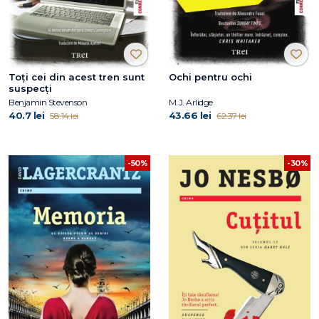
Toți cei din acest tren sunt
Ochi pentru ochi
suspecți
Benjamin Stevenson
M.J. Arlidge
40.7 lei
43.66 lei
58.14 lei
62.37 lei
-30%
-50%