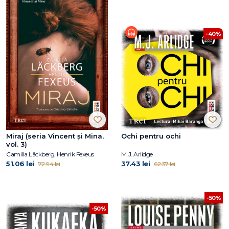
-40%
Miraj (seria Vincent și Mina,
Ochi pentru ochi
vol. 3)
Camilla Läckberg, Henrik Fexeus
M.J. Arlidge
51.06 lei
37.43 lei
72.94 lei
62.37 lei
-50%
-50%