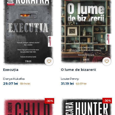
Execuția
O lume de bizarerii
Danya Kukafka
Louise Penny
29.07 lei
31.19 lei
58.14 lei
62.37 lei
-30%
-30%