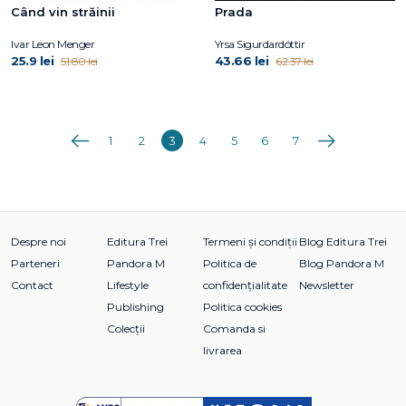
Când vin străinii
Prada
Ivar Leon Menger
Yrsa Sigurdardóttir
25.9 lei
43.66 lei
51.80 lei
62.37 lei
Anterioara
Următoarea
1
2
3
4
5
6
7
Despre noi
Editura Trei
Termeni și condiții
Blog Editura Trei
Parteneri
Pandora M
Politica de
Blog Pandora M
Contact
Lifestyle
confidențialitate
Newsletter
Publishing
Politica cookies
Colecții
Comanda si
livrarea