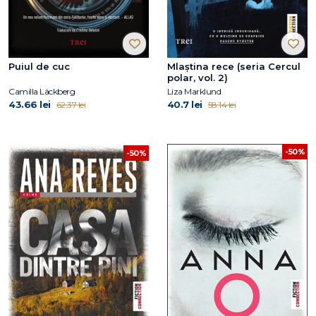
Puiul de cuc
Mlaștina rece (seria Cercul
polar, vol. 2)
Camilla Läckberg
Liza Marklund
43.66 lei
40.7 lei
62.37 lei
58.14 lei
-50%
-50%