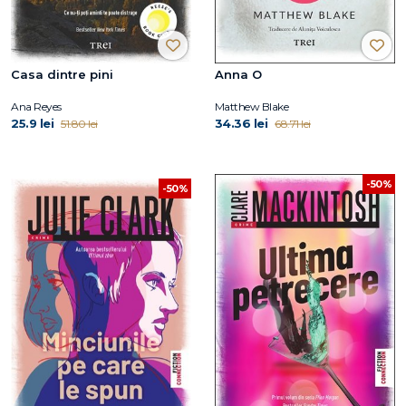
Casa dintre pini
Anna O
Ana Reyes
Matthew Blake
25.9 lei
34.36 lei
51.80 lei
68.71 lei
-50%
-50%