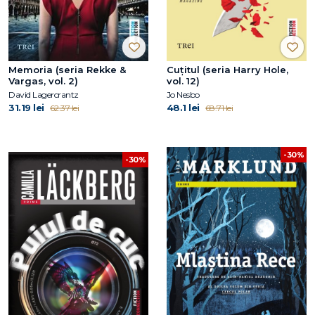
Memoria (seria Rekke &
Cuțitul (seria Harry Hole,
Vargas, vol. 2)
vol. 12)
David Lagercrantz
Jo Nesbo
31.19 lei
48.1 lei
62.37 lei
68.71 lei
-30%
-30%