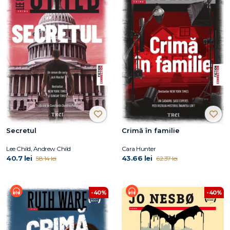
Secretul
Crimă în familie
Lee Child, Andrew Child
Cara Hunter
40.7 lei
43.66 lei
58.14 lei
62.37 lei
-40%
-40%