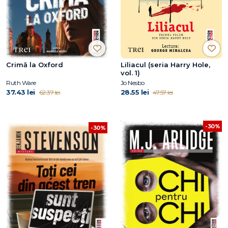
Crimă la Oxford
Liliacul (seria Harry Hole,
vol. 1)
Ruth Ware
Jo Nesbo
37.43 lei
28.55 lei
62.37 lei
47.57 lei
-30%
-30%