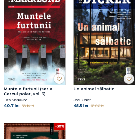
Muntele furtunii (seria
Un animal sălbatic
Cercul polar, vol. 3)
Liza Marklund
Joël Dicker
40.7 lei
45.5 lei
58.14 lei
65.00 lei
-30%