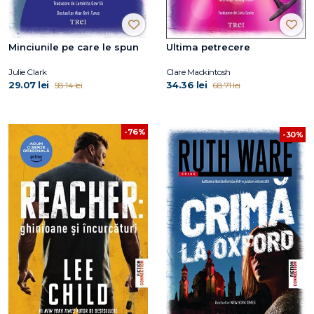
Minciunile pe care le spun
Ultima petrecere
Julie Clark
Clare Mackintosh
29.07 lei
34.36 lei
58.14 lei
68.71 lei
-76%
-30%