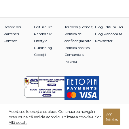
Despre noi
Editura Trei
Termeni și condiții
Blog Editura Trei
Parteneri
Pandora M
Politica de
Blog Pandora M
Contact
Lifestyle
confidențialitate
Newsletter
Publishing
Politica cookies
Colecții
Comanda si
livrarea
Acest site foloseşte cookies. Continuarea navigării
© 2026 Grupul Editorial TREI. Toate drepturile rezervate.
Am
presupune că eşti de acord cu utilizarea cookie-urilor.
înțeles
Dezvoltat de:
Află detalii.