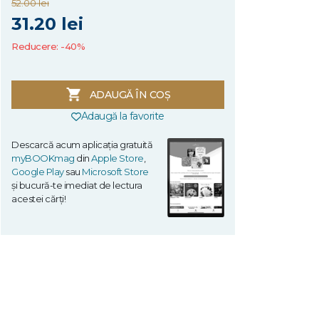
52.00 lei
31.20 lei
Reducere: -40%
ADAUGĂ ÎN COȘ
Adaugă la favorite
Descarcă acum aplicația gratuită
myBOOKmag
din
Apple Store
,
Google Play
sau
Microsoft Store
și bucură-te imediat de lectura
acestei cărți!