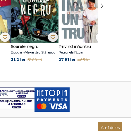
›
Soarele negru
Privind înăuntru
Suflete per
Bogdan-Alexandru Stănescu
Petronela Rotar
John Marrs
31.2 lei
27.91 lei
24.87 lei
52.00 lei
46.51 lei
41
Am înțeles
Dezvoltat de: