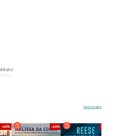
fârșitul
trec și
zvăluie
are un
Vezi toate
tinere
-40%
-40%
-40%
timelor.