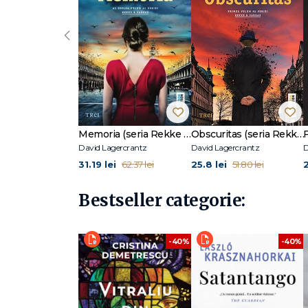
lume. La Editura Trei au apărut Obscuritas și Memoria,
perioadă din tinerețea lui Lagercrantz, când a călătorit p
‹
sale. Drepturile pentru traducerea seriei Rekke & Vargas 
Memoria (seria Rekke & Vargas, vol. 2)
Obscuritas (seria Rekke & Vargas, vol. 1)
David Lagercrantz
David Lagercrantz
D
31.19 lei
25.8 lei
62.37 lei
51.80 lei
Bestseller categorie:
-40%
-40%