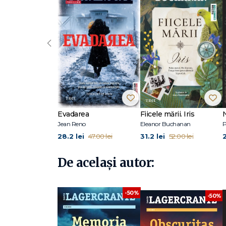
L-ar putea ajuta Rekke și Vargas să le descifreze?
Avem unul sau doi făptași? Și dacă da, unde pot fi găsiți a
‹
Post-mortem este cea mai bună carte din serie până acu
rușinea și relațiile de putere cu o poveste despre o crimă
Lagercrantz, care și-a început cariera ca reporter de inv
psihologică și filosofică. În Post-mortem se joacă din nou
Evadarea
Fiicele mării. Iris
intuiția remarcabilă a lui Vargas. - Kmag.se
Jean Reno
Eleanor Buchanan
P
28.2 lei
31.2 lei
47.00 lei
52.00 lei
Această carte are mai mult curaj. Evenimentele descrise
împing pe cititor înainte, dar nu preiau controlul. - Bladd
De același autor:
DAVID LAGERCRANTZ este un apreciat autor suedez și jurna
-50%
Pandora M în 2016), povestea ficționalizată a matematician
-50%
Zlatan Ibrahimovic, Eu sunt Zlatan, tradusă în peste 30 d
contract cu editura Norstedts pentru a scrie încă trei vol
păianjen a apărut simultan în 26 de țări, iar Dinte pentr