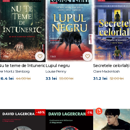
stăzi?
m: un thriller concentrat care reușește să conecteze subiecte precum vin
 ce oferă un final tipic genului, dar foarte bine regizat. - Göteborgs - Poste
estigații, are o abilitate uimitoare de a echilibra suspansul cu profunzimea
 cu dinamica în stil Sherlock Holmes dintre strălucita minte analitică a lui Re
Nu te teme de întuneric
Lupul negru
Secretele celorlalți
er Moritz Stenborg
Louise Penny
Clare Mackintosh
26.4 lei
33 lei
31.2 lei
44.00 lei
55.00 lei
52.00 lei
 par mai personale, aproape reale. Rekke și Vargas sunt instrumentele care 
rat.se
list de investigații. A debutat ca romancier cu Agonia lui Turing (2009, tr
-49%
ului englez Alan Turing. În 2011, a publicat biografia celebrului jucător de fo
-1%
e limbi și vândută în milioane de exemplare. În 2013, Lagercrantz a semnat u
ume în continuarea trilogiei Millennium a lui Stieg Larsson. Prizonieră în pân
u dinte și Fata care trebuia să moară s-au bucurat de un enorm succes în într