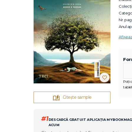
Colecții
Categor
Nr. pagi
Anul apa
Afișea
For
Poți c
tablet
Citește sample
#1
DESCARCĂ GRATUIT APLICAȚIA MYBOOKMA
ACUM