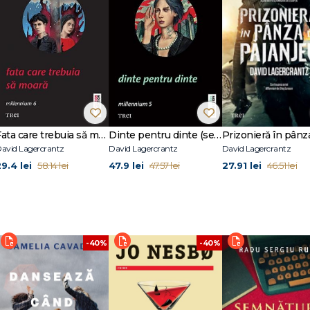
 primele două volume din seria Rekke & Vargas. Post-mortem se bazează parț
rin Europa cu un prieten, care i-a arătat atunci laturi neașteptate ale personal
au fost vândute în 30 de țări.
Fata care trebuia să moară (seria Millennium, vol. 6)
Dinte pentru dinte (seria Millennium, vol. 5)
avid Lagercrantz
David Lagercrantz
David Lagercrantz
29.4 lei
47.9 lei
27.91 lei
58.14 lei
47.57 lei
46.51 lei
-40%
-40%