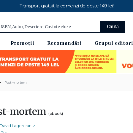
Transport gratuit la comenzi de peste 149 lei!
Caută
Promoții
Recomandări
Grupul editori
Post-mortem
st-mortem
(ebook)
David Lagercrantz
Trei