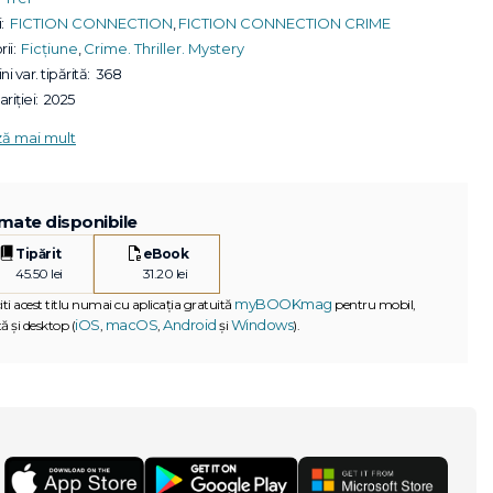
:
FICTION CONNECTION
,
FICTION CONNECTION CRIME
ii:
Ficțiune
,
Crime. Thriller. Mystery
ni var. tipărită:
368
riției:
2025
ză mai mult
mate disponibile
Tipărit
eBook
45.50 lei
31.20 lei
myBOOKmag
iti acest titlu numai cu aplicația gratuită
pentru mobil,
iOS
macOS
Android
Windows
ă și desktop (
,
,
și
).
G