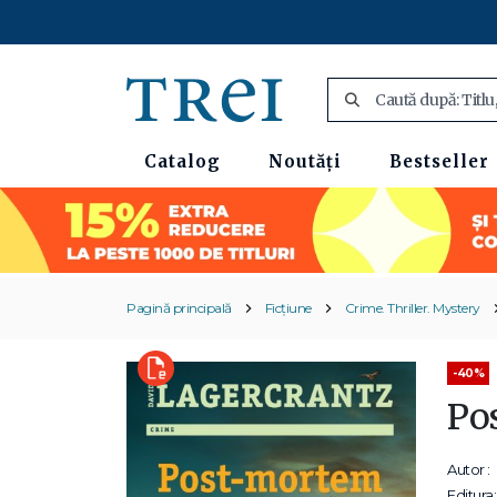
Catalog
Noutăți
Bestseller
Pagină principală
Ficțiune
Crime. Thriller. Mystery
-40%
Po
Autor :
Editura: