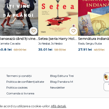
Dansează când îți vine să plângi
Setea (seria Harry Hole, vol. 11)
Semnătura indiană
amelia Cavadia
Jo Nesbø, Jo Nesbo
Radu Sergiu Ruba
40.8 lei
35.01 lei
27.91 lei
68.00 lei
58.35 lei
46.51 lei
Termeni și condiții
Blog Editura Trei
Politica de confidențialitate
Blog Pandora M
Politica cookies
Newsletter
Comanda si livrarea
e acord cu utilizarea cookie-urilor.
Află detalii.