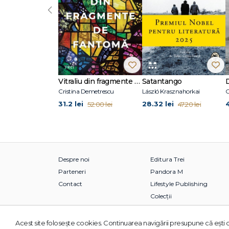
‹
Vitraliu din fragmente de fantomă
Satantango
Cristina Demetrescu
László Krasznahorkai
C
31.2 lei
28.32 lei
52.00 lei
47.20 lei
Despre noi
Editura Trei
Parteneri
Pandora M
Contact
Lifestyle Publishing
Colecții
Acest site foloseşte cookies. Continuarea navigării presupune că eşti d
© 2026 Grupul Editorial TREI. Toate drepturile rezervate.