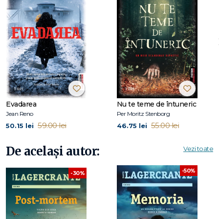
Evadarea
Nu te teme de întuneric
Jean Reno
Per Moritz Stenborg
59.00 lei
55.00 lei
50.15 lei
46.75 lei
De același autor:
Vezi toate
-50%
-30%