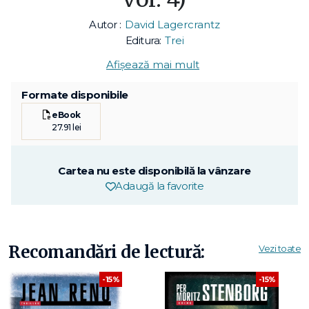
Autor :
David Lagercrantz
Editura:
Trei
Afișează mai mult
Formate disponibile
eBook
27.91 lei
Cartea nu este disponibilă la vânzare
Adaugă la favorite
Recomandări de lectură:
Vezi toate
-15%
-15%