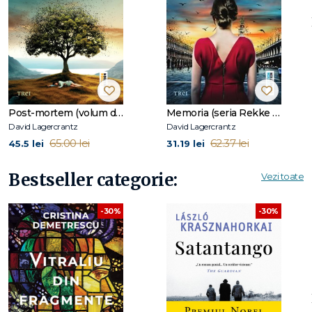
Post-mortem (volum din seria Rekke&Vargas)
Memoria (seria Rekke & Vargas, vol. 2)
David Lagercrantz
David Lagercrantz
65.00 lei
62.37 lei
45.5 lei
31.19 lei
Bestseller categorie:
Vezi toate
-30%
-30%