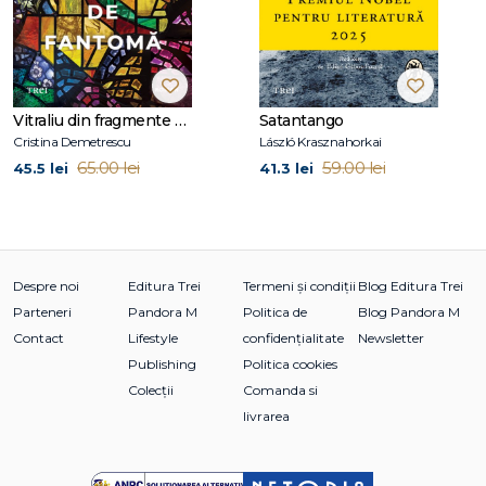
Vitraliu din fragmente de fantomă
Satantango
Cristina Demetrescu
László Krasznahorkai
65.00 lei
59.00 lei
45.5 lei
41.3 lei
Despre noi
Editura Trei
Termeni și condiții
Blog Editura Trei
Parteneri
Pandora M
Politica de
Blog Pandora M
Contact
Lifestyle
confidențialitate
Newsletter
Publishing
Politica cookies
Colecții
Comanda si
livrarea