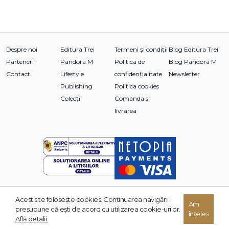
Despre noi
Editura Trei
Termeni și condiții
Blog Editura Trei
Parteneri
Pandora M
Politica de
Blog Pandora M
Contact
Lifestyle
confidențialitate
Newsletter
Publishing
Politica cookies
Colecții
Comanda si
livrarea
Acest site foloseşte cookies. Continuarea navigării
Am
© 2026 Grupul Editorial TREI. Toate drepturile rezervate.
presupune că eşti de acord cu utilizarea cookie-urilor.
înțeles
Dezvoltat de:
Află detalii.