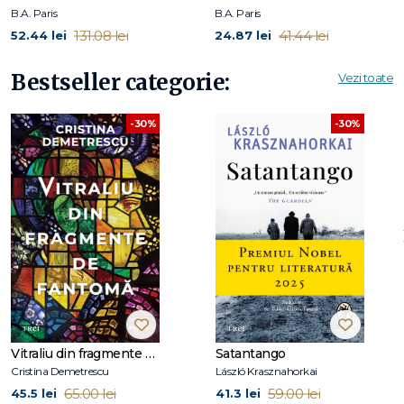
Holly Brown.
B.A. Paris
B.A. Paris
131.08 lei
41.44 lei
52.44 lei
24.87 lei
Bestseller categorie:
Vezi toate
-30%
-30%
Vitraliu din fragmente de fantomă
Satantango
Cristina Demetrescu
László Krasznahorkai
65.00 lei
59.00 lei
45.5 lei
41.3 lei