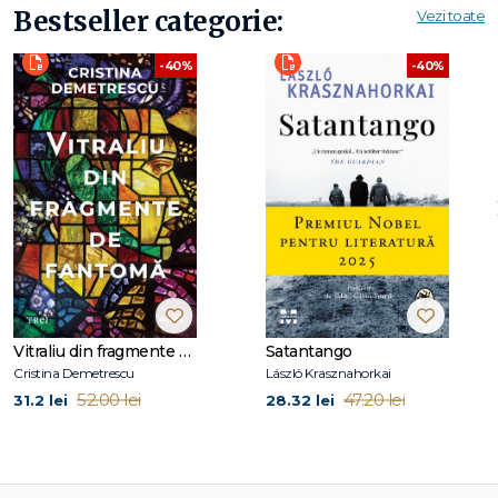
Bestseller categorie:
Vezi toate
-40%
-40%
Vitraliu din fragmente de fantomă
Satantango
Cristina Demetrescu
László Krasznahorkai
52.00 lei
47.20 lei
31.2 lei
28.32 lei