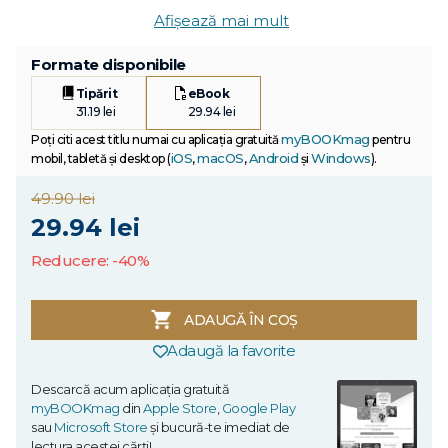
Afișează mai mult
Formate disponibile
Tipărit
eBook
31.19 lei
29.94 lei
myBOOKmag
Poți citi acest titlu numai cu aplicația gratuită
pentru
iOS
macOS
Android
Windows
mobil, tabletă și desktop (
,
,
și
).
49.90 lei
29.94 lei
Reducere: -40%
ADAUGĂ ÎN COȘ
Adaugă la favorite
Descarcă acum aplicația gratuită
myBOOKmag
din
Apple Store
,
Google Play
sau
Microsoft Store
și bucură-te imediat de
lectura acestei cărți!