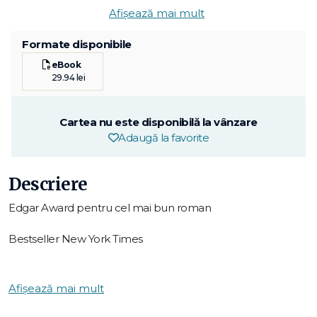
Afișează mai mult
Formate disponibile
eBook
29.94 lei
Cartea nu este disponibilă la vânzare
Adaugă la favorite
Descriere
Edgar Award pentru cel mai bun roman
Bestseller New York Times
"Cu aluzii din Salinger și Dickens, este un roman tulburător
care te prinde și nu-ți mai dă drumul." – Daily Mail
Afișează mai mult
La 13 ani, Johnny Merrimon avea o viață perfectă — o casă