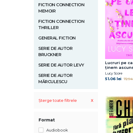
FICTION CONNECTION
MEMOIR
FICTION CONNECTION
THRILLER
GENERAL FICTION
SERIE DE AUTOR
BRUCKNER
Lucruri pe ca
SERIE DE AUTOR LEVY
ținem ascuns
Knockemout, 
Lucy Score
SERIE DE AUTOR
51.06 lei
72.94 
MĂRCULESCU
x
Șterge toate filtrele
Format
Audiobook