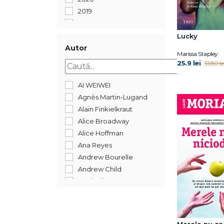
2019
2018
2017
Lucky
2016
Autor
Marissa Stapley
2015
25.9 lei
51.80 le
2014
2013
AI WEIWEI
2012
Agnès Martin-Lugand
2011
Alain Finkielkraut
2009
Alice Broadway
2008
Alice Hoffman
Ana Reyes
Andrew Bourelle
Andrew Child
Angie Thomas
Anna Neata
Anna Todd
Anne Berest
Merele nu c