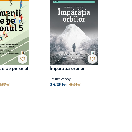
de pe peronul
Împărăția orbilor
Louise Penny
34.25 lei
.37 lei
68.71 lei