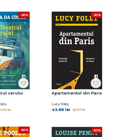
-30%
-30%
trul cerului
Apartamentul din Paris
osta
Lucy Foley
43.66 lei
9.00 lei
62.37 lei
-50%
-50%