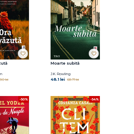
zută
Moarte subită
an
J.K. Rowling
48.1 lei
.80 lei
68.71 lei
-50%
-54%