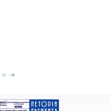
Următoarea
10