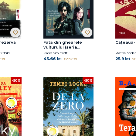
 rezervă
Fata din ghearele
Cățeaua-
vulturului (seria
Millennium, vol. 7)
 Child
Karin Smirnoff
Rachel Yoder
43.66 lei
25.9 lei
 lei
62.37 lei
51
-50%
-50%