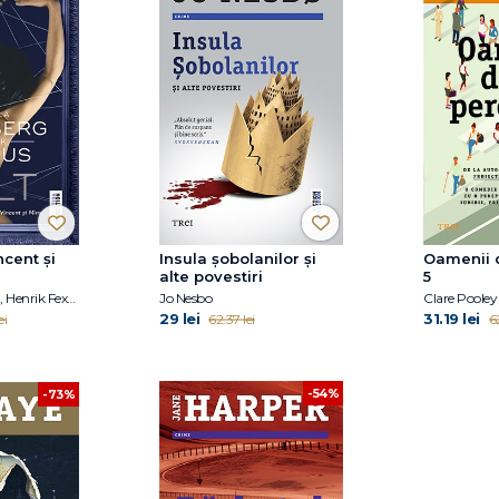
ncent și
Insula șobolanilor și
Oamenii 
alte povestiri
5
Camilla Läckberg, Henrik Fexeus
Jo Nesbo
Clare Pooley
29 lei
31.19 lei
ei
62.37 lei
62
-54%
-73%