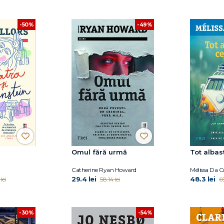
-49%
-50%
Omul fără urmă
Tot albas
Catherine Ryan Howard
Mélissa Da C
29.4 lei
48.3 lei
lei
58.14 lei
6
-30%
-54%