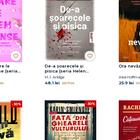
re le
De-a șoarecele și
Ora nevă
e (seria
pisica (seria Helen
vol. 2)
Grace, vol. 11)
M.J. Arlidge
Alice Hoffm
48.1 lei
25.9 lei
lei
68.71 lei
51
-30%
-30%