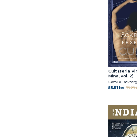
David Lagercrantz
David Szalay
Deborah Feldman
Don DeLillo
Douglas Stuart
E L James
E. G. Scott
Eddie Jaku
Eleanor Buchanan
Elin Cullhed
Cult (seria Vi
Elisabeth Norebäck
Mina, vol. 2)
Elodie Harper
55.51 lei
79.29 l
Emily St. John Mandel
Emmanuel Carrère
Eric Puchner
Erin Watt
Fernanda Melchor
Fran Littlewood
Frédéric Beigbeder