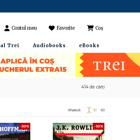
Contul meu
Favorite
Coș
al Trei
Audiobooks
eBooks
414 de cărți
Afișează:
30
60
-50%
-30%