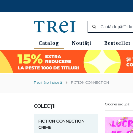
Catalog
Noutăți
Bestseller
Pagină principală
FICTION CONNECTION
Ordonează după:
COLECȚII
FICTION CONNECTION
CRIME