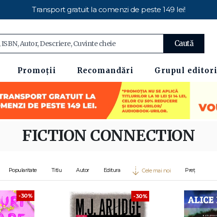
Transport gratuit la comenzi de peste 149 lei!
Caută
Promoții
Recomandări
Grupul editori
FICTION CONNECTION
Popularitate
Titlu
Autor
Editura
Preț
Cele mai noi
-30%
-30%