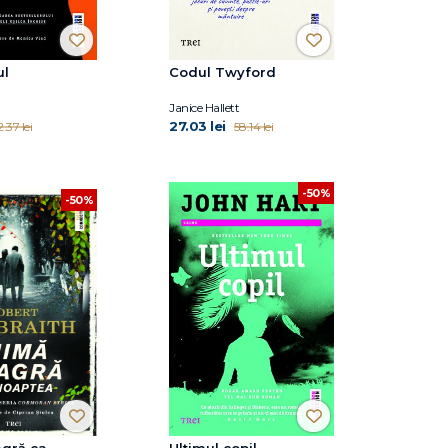
ul
Codul Twyford
Janice Hallett
27.03 lei
.37 lei
58.14 lei
-50%
-50%
agră ca
Ultimul copil