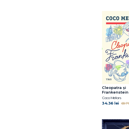
Chanel Miller
Charlotte McConaghy
Chris Simion - Mercurian
Chris Whitaker
Christie Watson
Christina Lauren
Chuck Hogan
Claire Messud
Clare Mackintosh
Clare Pooley
Coco Mellors
Constanza Casati
Cleopatra și
Costanza Casati
Frankenstein
Cristina Campos
Coco Mellors
Daisy Garrison
34.36 lei
68.71 
Danya Kukafka
Daria Lavelle
David Biro