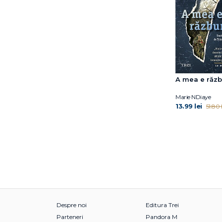
Gabriela Zalapi
Gaël Faye
Gillian Flynn
Gregg Olsen
Guillaume Musso
Guillermo del Toro
Harlan Coben
A mea e răz
Hattie Williams
Marie NDiaye
Henrik Fexeus
13.99 lei
51.80 l
Holly Gramazio
Ilsa Madden-Mills
Imogen Crimp
Ion Mărculescu
Ivar Leon Menger
J.K. Rowling
Jamie McGuire
Jane Harper
Despre noi
Editura Trei
Janice Hallett
Parteneri
Pandora M
Jaume Cabré