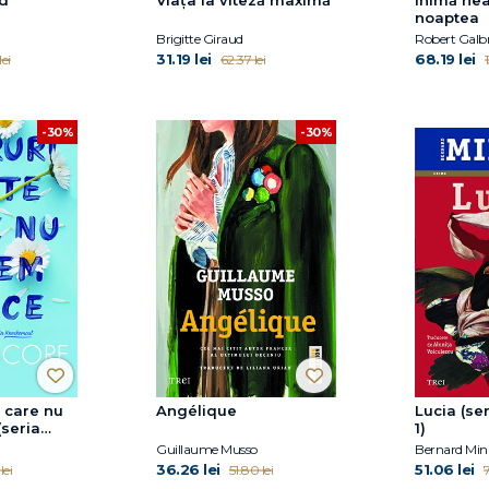
noaptea
Brigitte Giraud
Robert Galb
31.19 lei
68.19 lei
ei
62.37 lei
1
-30%
-30%
e care nu
Angélique
Lucia (ser
(seria
1)
ol. 1)
Guillaume Musso
Bernard Mini
36.26 lei
51.06 lei
lei
51.80 lei
7