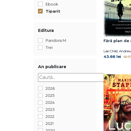
Ebook
Tiparit
Editura
Pandora M
Fără plan de
Trei
Lee Child, Andrew
43.66 lei
62.37
An publicare
2026
2025
2024
2023
2022
2021
2020