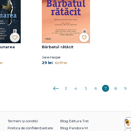
bunarea
Bărbatul rătăcit
Jane Harper
29 lei
ei
62.37 lei
Anterioara
3
4
5
6
7
8
9
Termeni și condiții
Blog Editura Trei
Politica de confidențialitate
Blog Pandora M