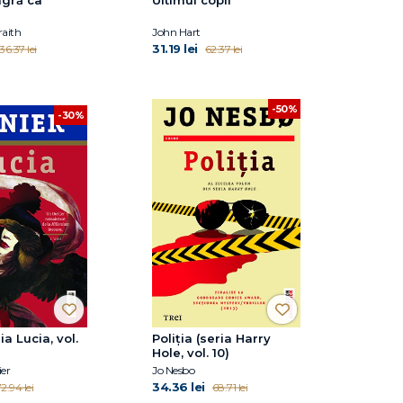
raith
John Hart
31.19 lei
36.37 lei
62.37 lei
-50%
-30%
ia Lucia, vol.
Poliția (seria Harry
Hole, vol. 10)
er
Jo Nesbo
34.36 lei
2.94 lei
68.71 lei