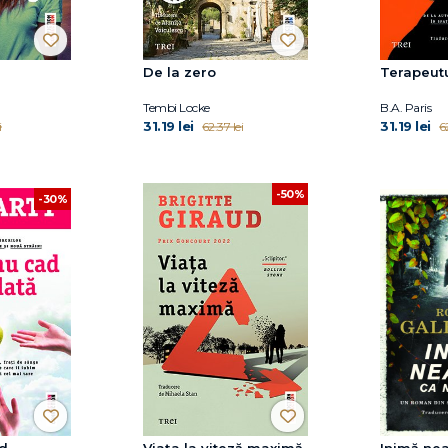
De la zero
Terapeut
Tembi Locke
B.A. Paris
31.19 lei
31.19 lei
i
62.37 lei
62
-50%
-30%
ad
Viața la viteză maximă
Inimă ne