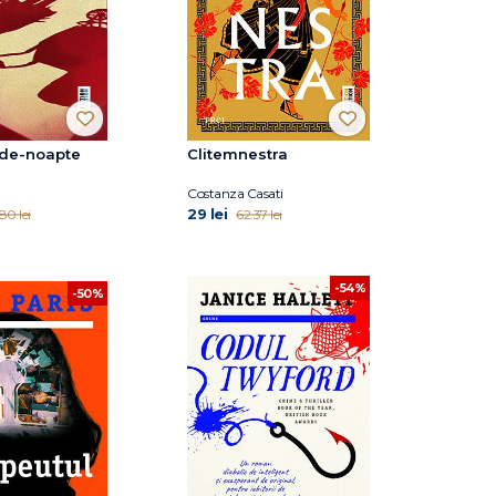
de-noapte
Clitemnestra
Costanza Casati
29 lei
.80 lei
62.37 lei
-54%
-50%