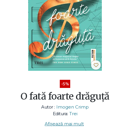
-5%
O fată foarte drăguță
Autor :
Imogen Crimp
Editura:
Trei
Afișează mai mult