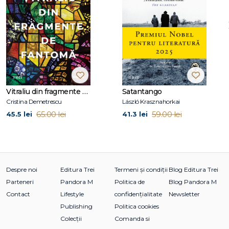
Imogen Crimp a studiat engleza la Cambridge, apoi a
obținut o diplomă de master în literatură contemporană la
University College of London, unde s-a specializat în
literatura modernistă scrisă de femei. Pentru o scurtă
perioadă, a urmat cursuri de canto la Conservatorul din
Londra.
O fată foarte drăguță este romanul ei de debut.
Vitraliu din fragmente de fantomă
Satantango
Cristina Demetrescu
László Krasznahorkai
65.00 lei
59.00 lei
45.5 lei
41.3 lei
Despre noi
Editura Trei
Termeni și condiții
Blog Editura Trei
Parteneri
Pandora M
Politica de
Blog Pandora M
Contact
Lifestyle
confidențialitate
Newsletter
Publishing
Politica cookies
Colecții
Comanda si