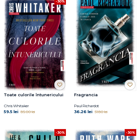
-30%
Toate culorile întunericului
Fragrancia
Chris Whitaker
Paul Richardot
59.5 lei
36.26 lei
85.00 lei
51.80 lei
-30%
-30%