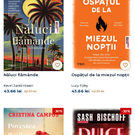
Năluci flămânde
Ospățul de la miezul nopții
Kevin Jared Hosein
Lucy Foley
43.66 lei
43.66 lei
62.37 lei
62.37 lei
-30%
-30%