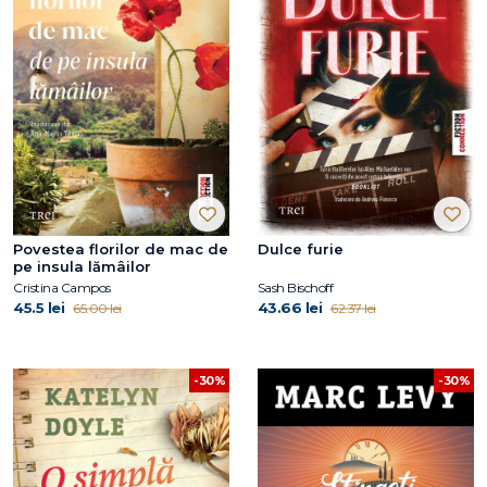
Povestea florilor de mac de
Dulce furie
pe insula lămâilor
Cristina Campos
Sash Bischoff
45.5 lei
43.66 lei
65.00 lei
62.37 lei
-30%
-30%