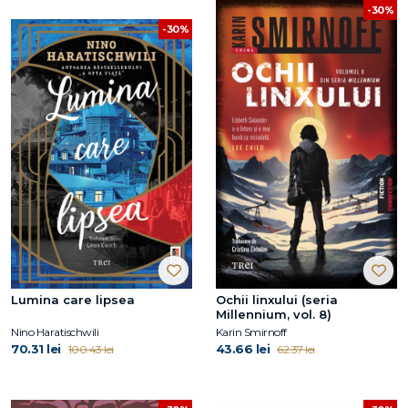
-30%
-30%
Lumina care lipsea
Ochii linxului (seria
Millennium, vol. 8)
Nino Haratischwili
Karin Smirnoff
70.31 lei
43.66 lei
100.43 lei
62.37 lei