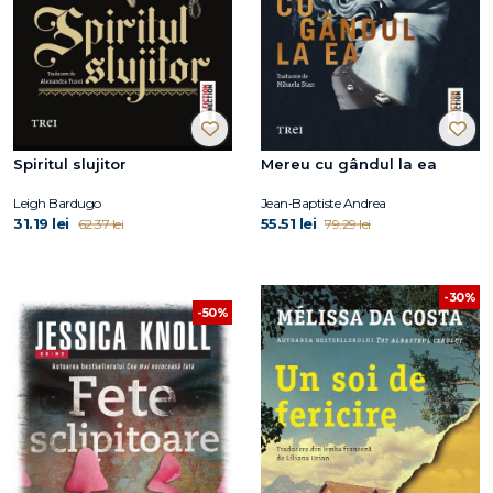
Spiritul slujitor
Mereu cu gândul la ea
Leigh Bardugo
Jean‑Baptiste Andrea
31.19 lei
55.51 lei
62.37 lei
79.29 lei
-30%
-50%