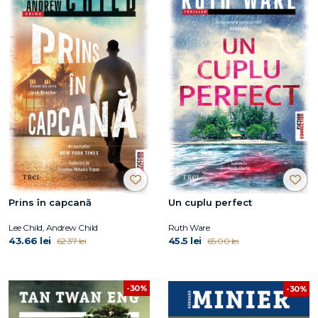
Prins în capcană
Un cuplu perfect
Lee Child, Andrew Child
Ruth Ware
43.66 lei
45.5 lei
62.37 lei
65.00 lei
-30%
-30%