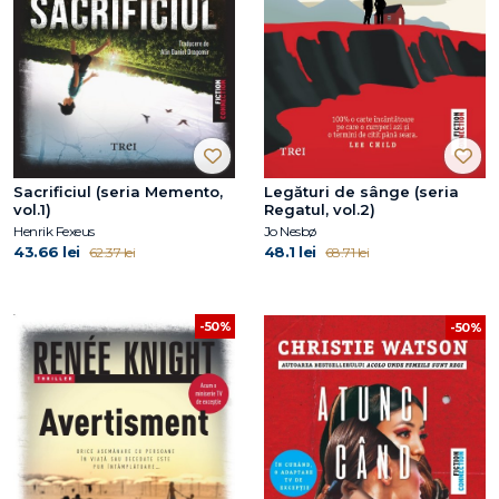
Sacrificiul (seria Memento,
Legături de sânge (seria
vol.1)
Regatul, vol.2)
Henrik Fexeus
Jo Nesbø
43.66 lei
48.1 lei
62.37 lei
68.71 lei
-50%
-50%