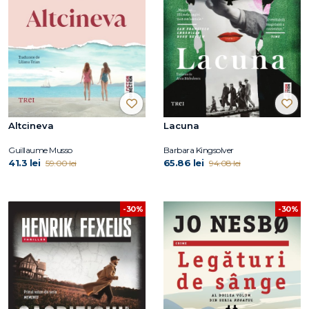
Altcineva
Lacuna
Guillaume Musso
Barbara Kingsolver
41.3 lei
65.86 lei
59.00 lei
94.08 lei
-30%
-30%