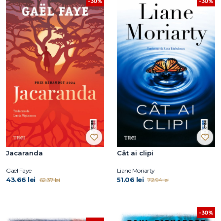
-30%
-30%
Jacaranda
Cât ai clipi
Gaël Faye
Liane Moriarty
43.66 lei
51.06 lei
62.37 lei
72.94 lei
-30%