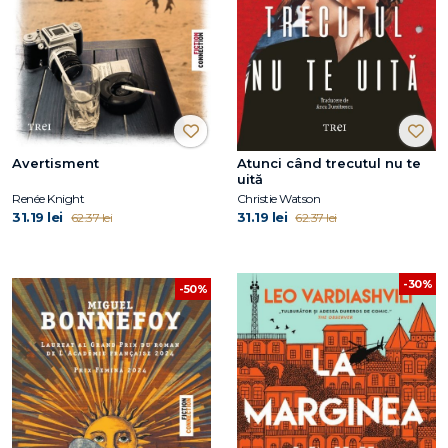
Avertisment
Atunci când trecutul nu te
uită
Renée Knight
Christie Watson
31.19 lei
31.19 lei
62.37 lei
62.37 lei
-30%
-50%