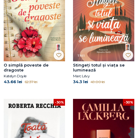
O simplă poveste de
Stingeți totul și viața se
dragoste
luminează
Katelyn Doyle
Marc Lévy
43.66 lei
34.3 lei
62.37 lei
49.00 lei
-30%
-30%