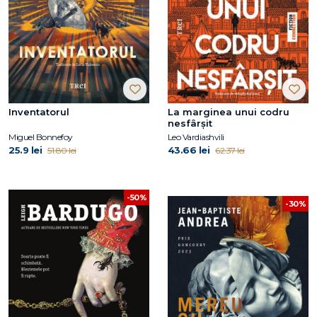
Inventatorul
La marginea unui codru
nesfârșit
Miguel Bonnefoy
Leo Vardiashvili
25.9 lei
43.66 lei
51.80 lei
62.37 lei
-50%
-30%