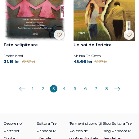
Fete sclipitoare
Un soi de fericire
Jessica Knoll
Mélissa Da Costa
31.19 lei
43.66 lei
62.37 lei
62.37 lei
Anterioara
Următoarea
1
2
3
4
5
6
7
8
Despre noi
Editura Trei
Termeni și condiții
Blog Editura Trei
Parteneri
Pandora M
Politica de
Blog Pandora M
Contact
Lifestyle
confidențialitate
Newsletter