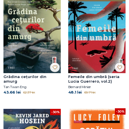
Grădina cețurilor din
Femeile din umbră (seria
amurg
Lucia Guerrero, vol.2)
Tan Twan Eng
Bernard Minier
43.66 lei
48.1 lei
62.37 lei
68.71 lei
-30%
-30%