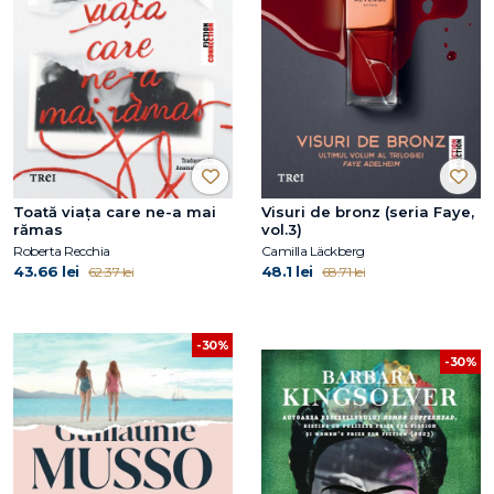
Toată viața care ne-a mai
Visuri de bronz (seria Faye,
rămas
vol.3)
Roberta Recchia
Camilla Läckberg
43.66 lei
48.1 lei
62.37 lei
68.71 lei
-30%
-30%