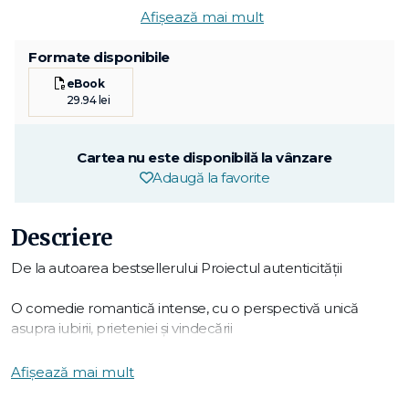
Afișează mai mult
Formate disponibile
eBook
29.94 lei
Cartea nu este disponibilă la vânzare
Adaugă la favorite
Descriere
De la autoarea bestsellerului Proiectul autenticității
O comedie romantică intense, cu o perspectivă unică
asupra iubirii, prieteniei și vindecării
În fiecare zi, la ora 8 și 5 minute, Iona Iverson ia trenul ca să
Afișează mai mult
se ducă la serviciu, alături de aceiași oameni, despre care
face presupuneri și cărora le dă chiar porecle. Ca navetistă