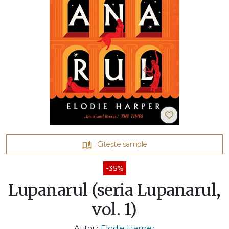
Citește sample
-35%
Lupanarul (seria Lupanarul,
vol. 1)
Autor :
Elodie Harper