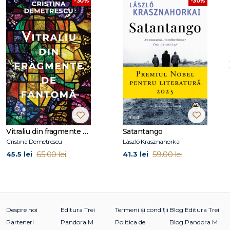
-30%
-30%
Vitraliu din fragmente de fantomă
Satantango
Cristina Demetrescu
László Krasznahorkai
65.00 lei
59.00 lei
45.5 lei
41.3 lei
Despre noi
Editura Trei
Termeni și condiții
Blog Editura Trei
Parteneri
Pandora M
Politica de
Blog Pandora M