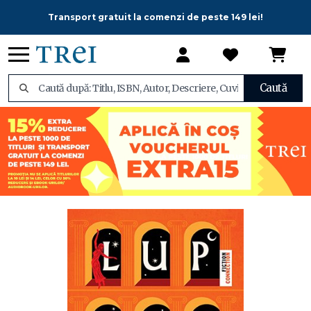
Transport gratuit la comenzi de peste 149 lei!
Caută