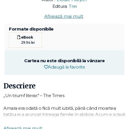
Editura:
Trei
Afișează mai mult
Formate disponibile
eBook
29.94 lei
Cartea nu este disponibilă la vânzare
Adaugă la favorite
Descriere
„Un triumf literar." – The Times
Amara era odată o fiică mult iubită, până când moartea
tatălui ei a aruncat întreaga familie în sărăcie. Acum e sclavă
la Sălașul Lupului, rău-famatul lupanar din orașul roman
antic Pompeii, condus de un bărbat pe care îl disprețuiește.
Afișează mai mult