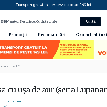
Transport gratuit la comenzi de peste 149 lei!
Caută
Promoții
Recomandări
Grupul editori
upanarul, vol. 2)
a cu ușa de aur (seria Lupanaru
Elodie Harper
Trei