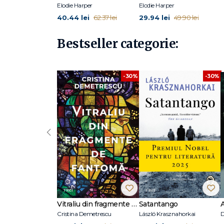
Elodie Harper
Elodie Harper
40.44 lei
29.94 lei
62.37 lei
49.90 lei
Bestseller categorie:
-30%
-30%
‹
Vitraliu din fragmente de fantomă
Satantango
Cristina Demetrescu
László Krasznahorkai
D