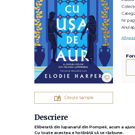
Colecții
Categor
Nr. pagi
Anul apa
Afișea
For
Citește sample
Descriere
Eliberată din lupanarul din Pompeii, acum a ajuns 
Cu toate acestea e hotărâtă să se răzbune.