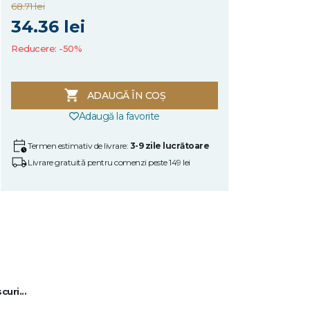
68.71 lei
34.36 lei
Reducere: -50%
ADAUGĂ ÎN COȘ
Adaugă la favorite
Termen estimativ de livrare:
3-9 zile lucrătoare
Livrare gratuită pentru comenzi peste 149 lei
uri...