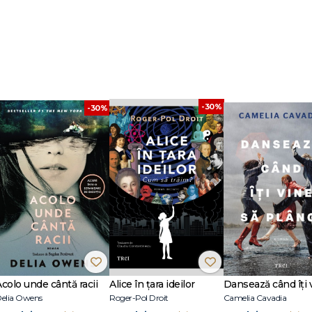
-30%
-30%
Acolo unde cântă racii
Alice în țara ideilor
elia Owens
Roger-Pol Droit
Camelia Cavadia