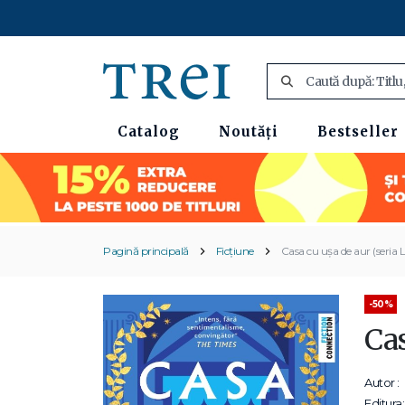
Catalog
Noutăți
Bestseller
Pagină principală
Ficțiune
Casa cu ușa de aur (seria L
-50%
Cas
Autor :
Editura: