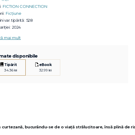
:
FICTION CONNECTION
ii:
Ficțiune
ni var. tipărită:
528
riției:
2024
ză mai mult
mate disponibile
Tipărit
eBook
34.36 lei
32.99 lei
curtezană, bucurându-se de o viață strălucitoare, însă plină de risc