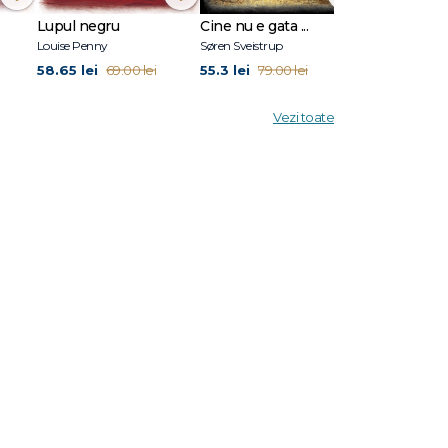
pe care
femeilor
Lupul negru
Cine nu e gata ...
Stare de vis
stseller
Louise Penny
Søren Sveistrup
Eric Puchner
s.
58.65 lei
55.3 lei
45.5 lei
69.00 lei
79.00 lei
65.0
Vezi toate