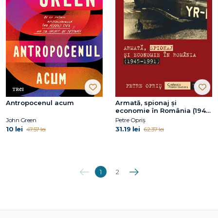
Antropocenul acum
Armată, spionaj și
economie în România (1945-
1991)
John Green
Petre Opriș
10 lei
31.19 lei
47.57 lei
62.37 lei
Anterioara
Următoarea
1
2