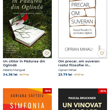
Un cititor în Pădurea din
Om precar, om suveran:
Oglindă
rostul filosofiei în
societatea digitală
Alberto Manguel
Ciprian Mihali
34.36 lei
23.79 lei
68.71 lei
47.57 lei
-30%
-30%