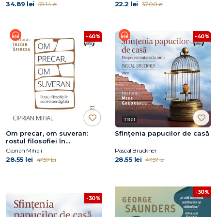
34.89 lei
22.2 lei
58.14 lei
37.00 lei
-40%
-40%
Om precar, om suveran:
Sfințenia papucilor de casă
rostul filosofiei în
societatea digitală
Ciprian Mihali
Pascal Bruckner
28.55 lei
28.55 lei
47.57 lei
47.57 lei
-30%
-30%