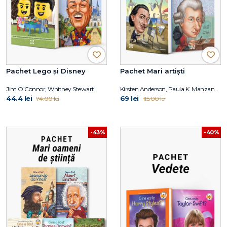
Pachet Lego și Disney
Pachet Mari artiști
Jim O’Connor, Whitney Stewart
Kirsten Anderson, Paula K. Manzanero, Yona Zeldis McDonough, Carrie Robbins
44.4 lei
69 lei
74.00 lei
115.00 lei
-43%
-40%