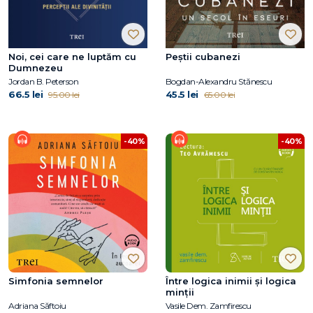
Noi, cei care ne luptăm cu
Peștii cubanezi
Dumnezeu
Jordan B. Peterson
Bogdan-Alexandru Stănescu
66.5 lei
45.5 lei
95.00 lei
65.00 lei
-40%
-40%
Simfonia semnelor
Între logica inimii şi logica
minţii
Adriana Săftoiu
Vasile Dem. Zamfirescu