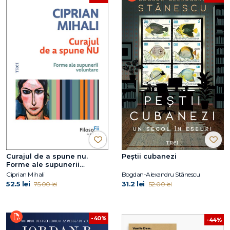
Curajul de a spune nu.
Peștii cubanezi
Forme ale supunerii
voluntare
Ciprian Mihali
Bogdan-Alexandru Stănescu
52.5 lei
31.2 lei
75.00 lei
52.00 lei
-40%
-44%