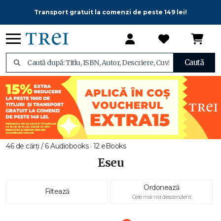
Transport gratuit la comenzi de peste 149 lei!
Caută
46 de cărți / 6 Audiobooks · 12 eBooks
Eseu
Ordonează
Filtează
Cele mai noi descendent