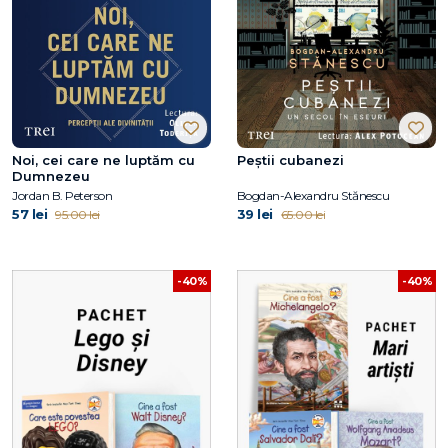
Noi, cei care ne luptăm cu
Peștii cubanezi
Dumnezeu
Jordan B. Peterson
Bogdan-Alexandru Stănescu
57 lei
39 lei
95.00 lei
65.00 lei
-40%
-40%