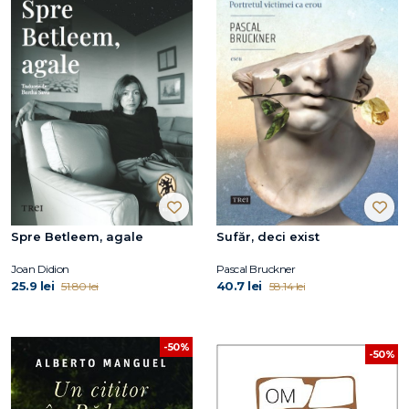
Spre Betleem, agale
Sufăr, deci exist
Joan Didion
Pascal Bruckner
25.9 lei
40.7 lei
51.80 lei
58.14 lei
-50%
-50%