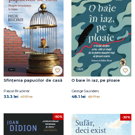
Sfințenia papucilor de casă
O baie în iaz, pe ploaie
Pascal Bruckner
George Saunders
33.3 lei
48.1 lei
47.57 lei
68.71 lei
-50%
-30%