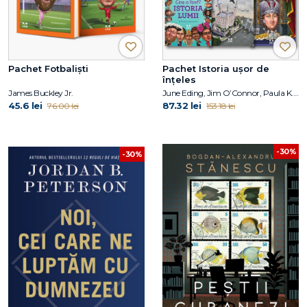
Pachet Fotbaliști
Pachet Istoria ușor de
înțeles
James Buckley Jr.
June Eding, Jim O’Connor, Paula K. Manzanero, Janet B. Pascal, Pam Pollack, Meg Belviso
45.6 lei
87.32 lei
76.00 lei
153.18 lei
-30%
-30%