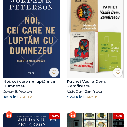
Noi, cei care ne luptăm cu
Pachet Vasile Dem.
Dumnezeu
Zamfirescu
Jordan B. Peterson
Vasile Dem. Zamfirescu
45.6 lei
92.24 lei
76.00 lei
164.71 lei
-40%
-40%