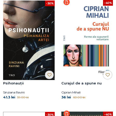
-40%
-30%
Psihonauții
Curajul de a spune nu
Sinziana Ravini
Ciprian Mihali
41.3 lei
36 lei
59.00 lei
60.00 lei
-40%
-30%