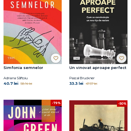
Simfonia semnelor
Un vinovat aproape perfect
Adriana Săftoiu
Pascal Bruckner
40.7 lei
33.3 lei
58.14 lei
47.57 lei
-79%
-50%