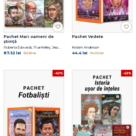
Pachet Mari oameni de
Pachet Vedete
știință
Roberta Edwards, True Kelley, Jess M. Brallier, Robert Andrew Parker, Kirsten Anderson, Deborah Hopkinson, Janet B. Pascal, Tim Foley
Kirsten Anderson
87.32 lei
44.4 lei
153.18 lei
74.00 lei
-40%
-43%