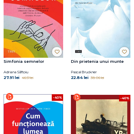
Simfonia semnelor
Din prietenia unui munte
Adriana Săftoiu
Pascal Bruckner
27.91 lei
22.84 lei
46.51 lei
38.06 lei
-40%
-40%