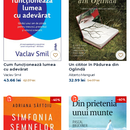
Cum funcționează lumea
Un cititor în Pădurea din
cu adevărat
Oglindă
Vaclav Smil
Alberto Manguel
43.66 lei
32.99 lei
62.37 lei
54.97 lei
-40%
-40%