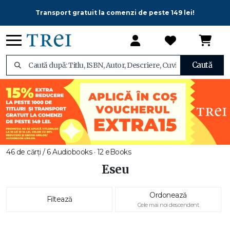
Transport gratuit la comenzi de peste 149 lei!
Caută
46 de cărți / 6 Audiobooks · 12 eBooks
Eseu
Ordonează
Filtează
Cele mai noi descendent