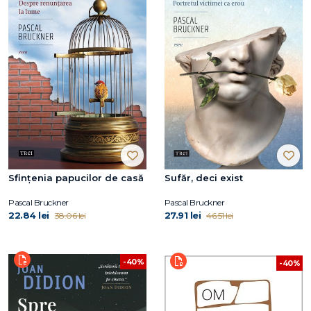
Sfințenia papucilor de casă
Sufăr, deci exist
Pascal Bruckner
Pascal Bruckner
22.84 lei
27.91 lei
38.06 lei
46.51 lei
-40%
-40%