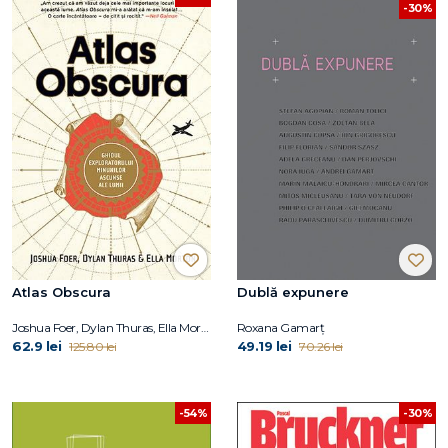
-30%
Atlas Obscura
Dublă expunere
Joshua Foer, Dylan Thuras, Ella Morton
Roxana Gamarţ
62.9 lei
49.19 lei
125.80 lei
70.26 lei
-54%
-30%