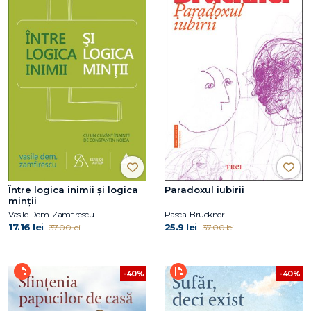
Între logica inimii şi logica
Paradoxul iubirii
minţii
Vasile Dem. Zamfirescu
Pascal Bruckner
17.16 lei
25.9 lei
37.00 lei
37.00 lei
-40%
-40%