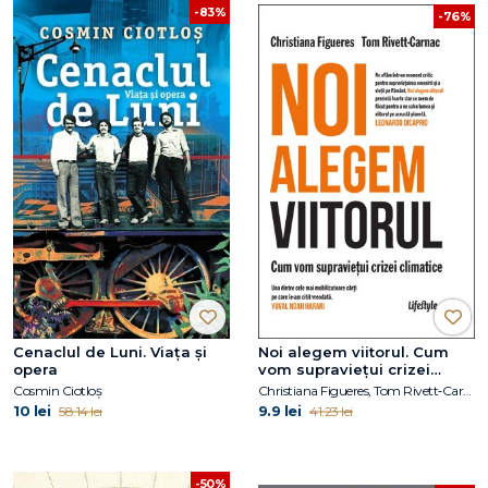
-83%
-76%
Cenaclul de Luni. Viața și
Noi alegem viitorul. Cum
opera
vom supraviețui crizei
climatice
Cosmin Ciotloș
Christiana Figueres, Tom Rivett‑Carnac
10 lei
9.9 lei
58.14 lei
41.23 lei
-50%