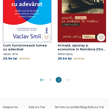
Cum funcționează lumea
Armată, spionaj și
cu adevărat
economie în România (1945-
1991)
Vaclav Smil
Petre Opriș
29.94 lei
29.94 lei
49.90 lei
49.90 lei
Anterioara
Următoarea
1
2
Despre noi
Editura Trei
Termeni și condiții
Blog Editura Trei