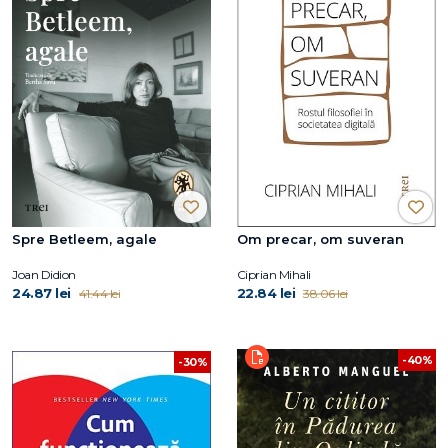
Spre Betleem, agale
Om precar, om suveran
Joan Didion
Ciprian Mihali
24.87 lei
22.84 lei
41.44 lei
38.06 lei
-40%
-30%