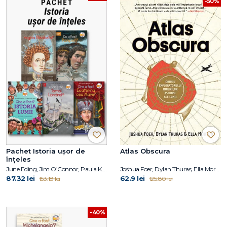
-50%
Pachet Istoria ușor de
Atlas Obscura
înțeles
June Eding, Jim O’Connor, Paula K. Manzanero, Janet B. Pascal, Pam Pollack, Meg Belviso
Joshua Foer, Dylan Thuras, Ella Morton
87.32 lei
62.9 lei
153.18 lei
125.80 lei
-40%