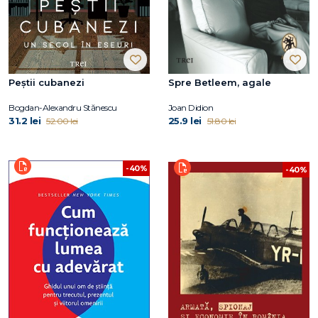
Peștii cubanezi
Spre Betleem, agale
Bogdan-Alexandru Stănescu
Joan Didion
31.2 lei
25.9 lei
52.00 lei
51.80 lei
-40%
-40%