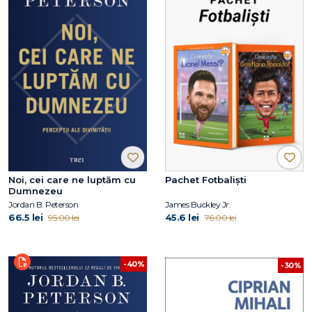
Noi, cei care ne luptăm cu
Pachet Fotbaliști
Dumnezeu
Jordan B. Peterson
James Buckley Jr.
66.5 lei
45.6 lei
95.00 lei
76.00 lei
-40%
-30%