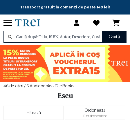
Transport gratuit la comenzi de peste 149 lei!
Caută
46 de cărți / 6 Audiobooks · 12 eBooks
Eseu
Ordonează
Filtează
Preț descendent