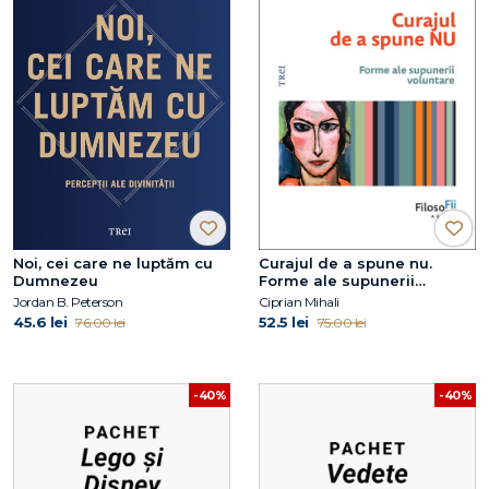
Noi, cei care ne luptăm cu
Curajul de a spune nu.
Dumnezeu
Forme ale supunerii
voluntare
Jordan B. Peterson
Ciprian Mihali
45.6 lei
52.5 lei
76.00 lei
75.00 lei
-40%
-40%