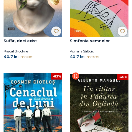
Sufăr, deci exist
Simfonia semnelor
Pascal Bruckner
Adriana Săftoiu
40.7 lei
40.7 lei
58.14 lei
58.14 lei
-83%
-40%