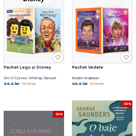
Pachet Lego și Disney
Pachet Vedete
Jim O’Connor, Whitney Stewart
Kirsten Anderson
44.4 lei
44.4 lei
74.00 lei
74.00 lei
-30%
-30%