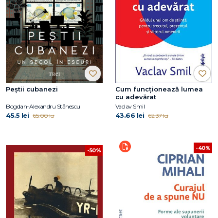
Peștii cubanezi
Cum funcționează lumea
cu adevărat
Bogdan-Alexandru Stănescu
Vaclav Smil
45.5 lei
43.66 lei
65.00 lei
62.37 lei
-40%
-50%