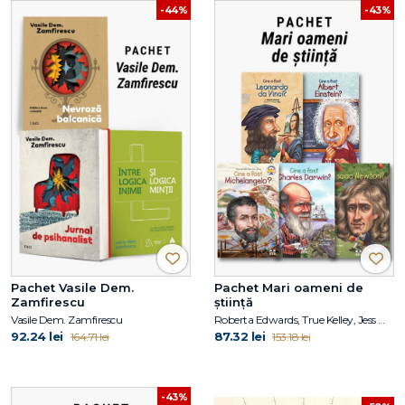
-44%
-43%
Pachet Vasile Dem.
Pachet Mari oameni de
Zamfirescu
știință
Vasile Dem. Zamfirescu
Roberta Edwards, True Kelley, Jess M. Brallier, Robert Andrew Parker, Kirsten Anderson, Deborah Hopkinson, Janet B. Pascal, Tim Foley
92.24 lei
87.32 lei
164.71 lei
153.18 lei
-43%