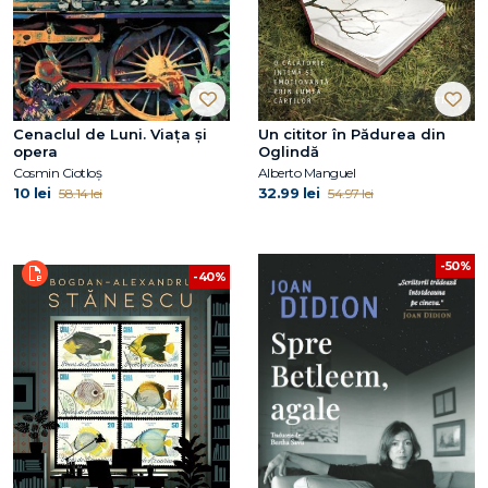
Cenaclul de Luni. Viața și
Un cititor în Pădurea din
opera
Oglindă
Cosmin Ciotloș
Alberto Manguel
10 lei
32.99 lei
58.14 lei
54.97 lei
-50%
-40%