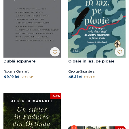
Dublă expunere
O baie în iaz, pe ploaie
Roxana Gamarţ
George Saunders
49.19 lei
48.1 lei
70.26 lei
68.71 lei
-50%