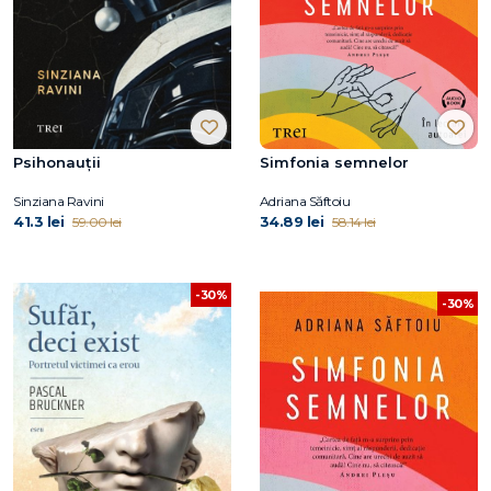
Psihonauții
Simfonia semnelor
Sinziana Ravini
Adriana Săftoiu
41.3 lei
34.89 lei
59.00 lei
58.14 lei
-30%
-30%