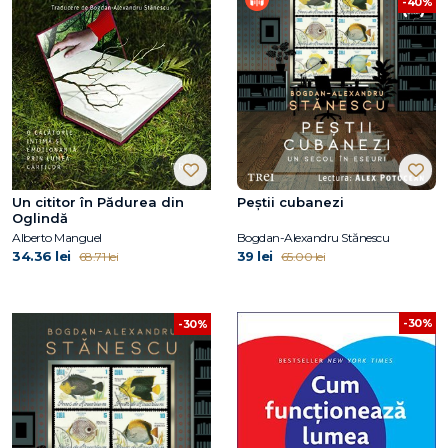
-40%
Un cititor în Pădurea din
Peștii cubanezi
Oglindă
Alberto Manguel
Bogdan-Alexandru Stănescu
34.36 lei
39 lei
68.71 lei
65.00 lei
-30%
-30%