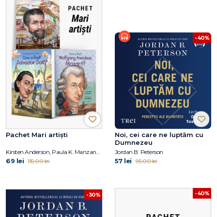
-40%
Pachet Mari artiști
Noi, cei care ne luptăm cu
Dumnezeu
Kirsten Anderson, Paula K. Manzanero, Yona Zeldis McDonough, Carrie Robbins
Jordan B. Peterson
69 lei
57 lei
115.00 lei
95.00 lei
-40%
-30%