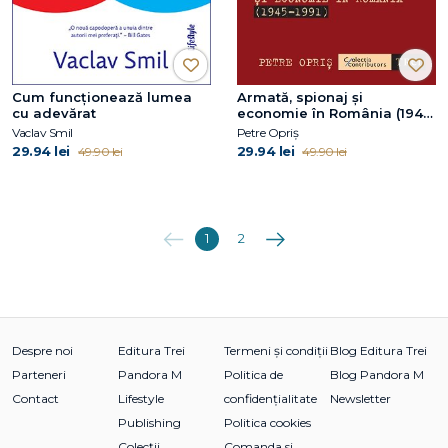
Cum funcționează lumea
Armată, spionaj și
cu adevărat
economie în România (1945-
1991)
Vaclav Smil
Petre Opriș
29.94 lei
29.94 lei
49.90 lei
49.90 lei
Anterioara
Următoarea
1
2
Despre noi
Editura Trei
Termeni și condiții
Blog Editura Trei
Parteneri
Pandora M
Politica de
Blog Pandora M
Contact
Lifestyle
confidențialitate
Newsletter
Publishing
Politica cookies
Colecții
Comanda si