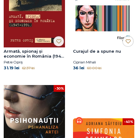
Armată, spionaj și
Curajul de a spune nu
economie în România (1945-
1991)
Petre Opriș
Ciprian Mihali
31.19 lei
36 lei
62.37 lei
60.00 lei
-30%
-40%