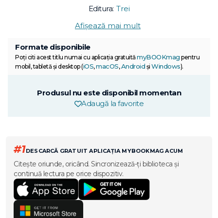
Editura:
Trei
Afișează mai mult
Formate disponibile
myBOOKmag
Poți citi acest titlu numai cu aplicația gratuită
pentru
iOS
macOS
Android
Windows
mobil, tabletă și desktop (
,
,
și
).
Produsul nu este disponibil momentan
Adaugă la favorite
#1
DESCARCĂ GRATUIT APLICAȚIA MYBOOKMAG ACUM
Citește oriunde, oricând. Sincronizează-ți biblioteca și
continuă lectura pe orice dispozitiv.