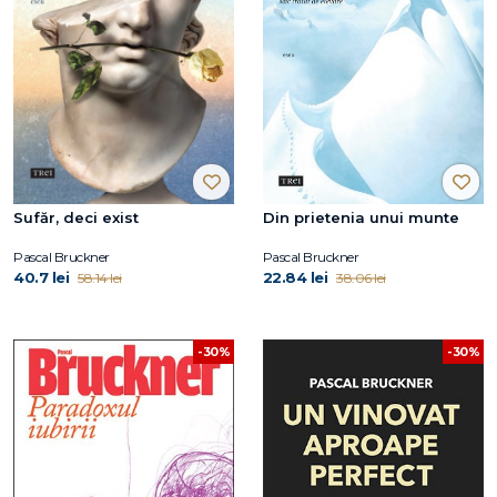
Sufăr, deci exist
Din prietenia unui munte
Pascal Bruckner
Pascal Bruckner
40.7 lei
22.84 lei
58.14 lei
38.06 lei
-30%
-30%