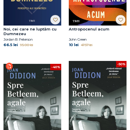
Noi, cei care ne luptăm cu
Antropocenul acum
Dumnezeu
Jordan B. Peterson
John Green
66.5 lei
10 lei
95.00 lei
47.57 lei
-50%
-40%