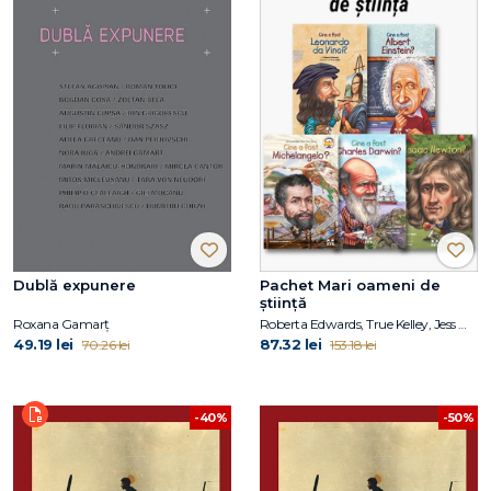
Dublă expunere
Pachet Mari oameni de
știință
Roxana Gamarţ
Roberta Edwards, True Kelley, Jess M. Brallier, Robert Andrew Parker, Kirsten Anderson, Deborah Hopkinson, Janet B. Pascal, Tim Foley
49.19 lei
87.32 lei
70.26 lei
153.18 lei
-40%
-50%