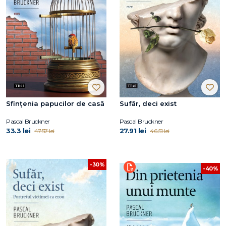
Sfințenia papucilor de casă
Sufăr, deci exist
Pascal Bruckner
Pascal Bruckner
33.3 lei
27.91 lei
47.57 lei
46.51 lei
-30%
-40%