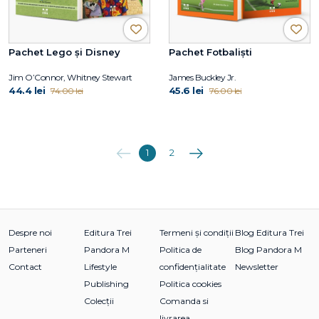
Pachet Lego și Disney
Pachet Fotbaliști
Jim O’Connor, Whitney Stewart
James Buckley Jr.
44.4 lei
45.6 lei
74.00 lei
76.00 lei
Anterioara
Următoarea
1
2
Despre noi
Editura Trei
Termeni și condiții
Blog Editura Trei
Parteneri
Pandora M
Politica de
Blog Pandora M
Contact
Lifestyle
confidențialitate
Newsletter
Publishing
Politica cookies
Colecții
Comanda si
livrarea