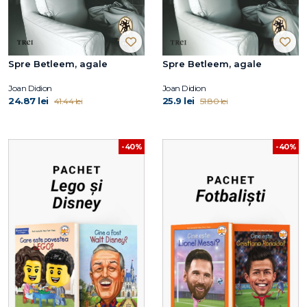
Spre Betleem, agale
Spre Betleem, agale
Joan Didion
Joan Didion
24.87 lei
25.9 lei
41.44 lei
51.80 lei
-40%
-40%