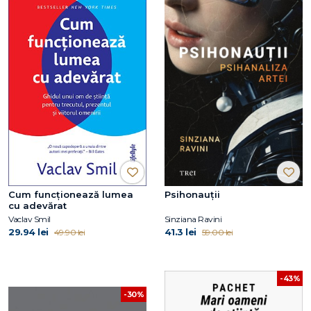
Cum funcționează lumea
Psihonauții
cu adevărat
Vaclav Smil
Sinziana Ravini
29.94 lei
41.3 lei
49.90 lei
59.00 lei
-43%
-30%