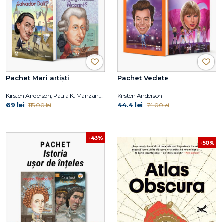
Pachet Mari artiști
Pachet Vedete
Kirsten Anderson, Paula K. Manzanero, Yona Zeldis McDonough, Carrie Robbins
Kirsten Anderson
69 lei
44.4 lei
115.00 lei
74.00 lei
-43%
-50%