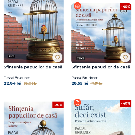
-40%
Sfințenia papucilor de casă
Sfințenia papucilor de casă
Pascal Bruckner
Pascal Bruckner
22.84 lei
28.55 lei
38.06 lei
47.57 lei
-40%
-30%