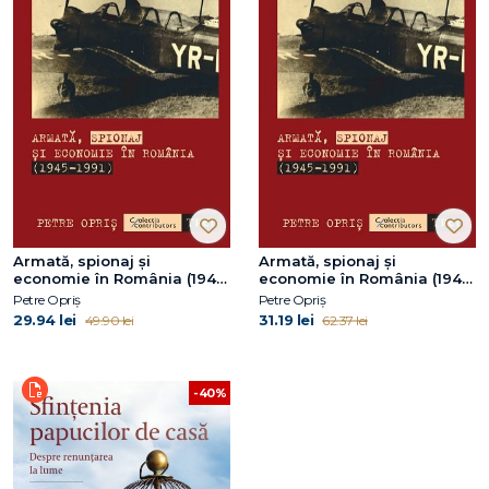
Armată, spionaj și
Armată, spionaj și
economie în România (1945-
economie în România (1945-
1991)
1991)
Petre Opriș
Petre Opriș
29.94 lei
31.19 lei
49.90 lei
62.37 lei
-40%