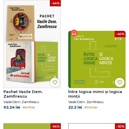
-44%
-40%
Pachet Vasile Dem.
Între logica inimii şi logica
Zamfirescu
minţii
Vasile Dem. Zamfirescu
Vasile Dem. Zamfirescu
92.24 lei
22.2 lei
164.71 lei
37.00 lei
-54%
-30%