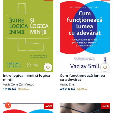
Între logica inimii şi logica
Cum funcționează lumea
minţii
cu adevărat
Vasile Dem. Zamfirescu
Vaclav Smil
17.16 lei
43.66 lei
37.00 lei
62.37 lei
-30%
-40%