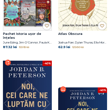
Pachet Istoria ușor de
Atlas Obscura
înțeles
June Eding, Jim O’Connor, Paula K. Manzanero, Janet B. Pascal, Pam Pollack, Meg Belviso
Joshua Foer, Dylan Thuras, Ella Morton
87.32 lei
62.9 lei
153.18 lei
125.80 lei
-40%
-40%