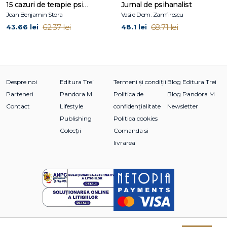
Autotranscenderea ca fenomen uman
15 cazuri de terapie psihosomatică
Jurnal de psihanalist
Ce se înțelege prin „sens"?
Jean Benjamin Stora
Vasile Dem. Zamfirescu
62.37 lei
68.71 lei
43.66 lei
48.1 lei
PARTEA A DOUA
Aplicații ale logoterapiei
Vidul existențial: o provocare pentru psihiatrie
Tehnicile logoterapeutice
Îndrumarea spiritual‑medicală
Despre noi
Editura Trei
Termeni și condiții
Blog Editura Trei
Parteneri
Pandora M
Politica de
Blog Pandora M
Concluzie: Dimensiuni ale sensului
Contact
Lifestyle
confidențialitate
Newsletter
Postfață: Deguruizarea logoterapiei
Publishing
Politica cookies
Note
Colecții
Comanda si
livrarea