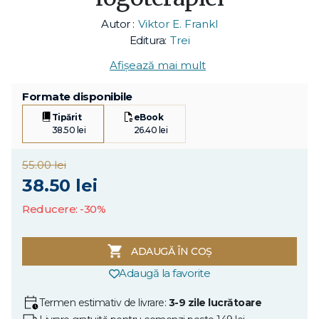
Autor :
Viktor E. Frankl
Editura:
Trei
Afișează mai mult
Formate disponibile
Tipărit
eBook
38.50 lei
26.40 lei
55.00 lei
38.50 lei
Reducere: -30%
ADAUGĂ ÎN COȘ
Adaugă la favorite
Termen estimativ de livrare:
3-9 zile lucrătoare