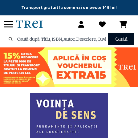
Transport gratuit la comenzi de peste 149 lei!
Caută