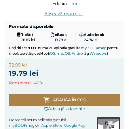
Editura:
Trei
Afișează mai mult
Formate disponibile
Tipărit
eBook
Audiobook
28.87 lei
19.79 lei
24.74 lei
myBOOKmag
Poți citi acest titlu numai cu aplicația gratuită
pentru
iOS
macOS
Android
Windows
mobil, tabletă și desktop (
,
,
și
).
32.98 lei
19.79 lei
Reducere: -40%
ADAUGĂ ÎN COȘ
Adaugă la favorite
Descarcă acum aplicația gratuită
myBOOKmag
din
Apple Store
,
Google Play