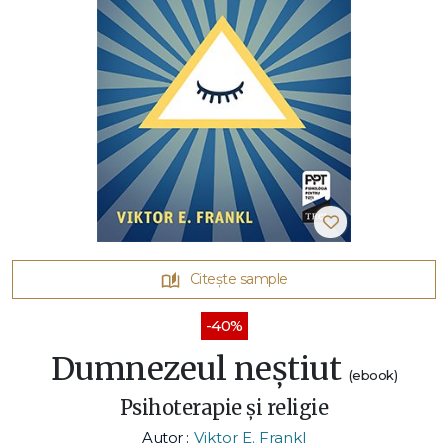
Citește sample
-40%
Dumnezeul neștiut
(ebook)
Psihoterapie și religie
Autor :
Viktor E. Frankl