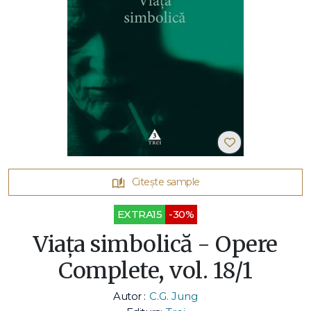
Citește sample
EXTRA15
-30%
Viaţa simbolică - Opere
Complete, vol. 18/1
Autor :
C.G. Jung