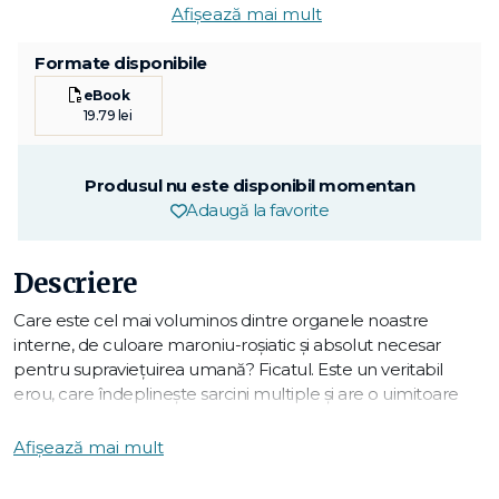
Afișează mai mult
Formate disponibile
eBook
19.79 lei
Produsul nu este disponibil momentan
Adaugă la favorite
Descriere
Care este cel mai voluminos dintre organele noastre
interne, de culoare maroniu-roșiatic și absolut necesar
pentru supraviețuirea umană? Ficatul. Este un veritabil
erou, care îndeplinește sarcini multiple și are o uimitoare
capacitate de a se regenera. Dintre toate organele noastre,
el este singurul care posedă această putere magică de
Afișează mai mult
autovindecare și este cea mai bună linie de apărare a
noastră împotriva unei serii uimitoare de boli și afecțiuni, de