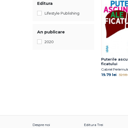
Editura
Lifestyle Publishing
An publicare
2020
Puterile asc
ficatului
Gabriel Perlemut
19.79 lei
32.98 
Despre noi
Editura Trei