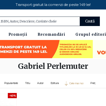
Transport gratuit la comenzi de peste 149 lei!
Caută
Promoții
Recomandări
Grupul editori
Gabriel Perlemuter
Popularitate
Titlu
Autor
Editura
Preț
Cele mai noi
-40%