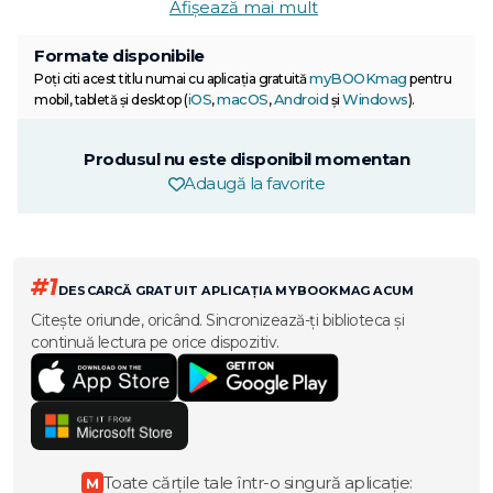
Afișează mai mult
Formate disponibile
myBOOKmag
Poți citi acest titlu numai cu aplicația gratuită
pentru
iOS
macOS
Android
Windows
mobil, tabletă și desktop (
,
,
și
).
Produsul nu este disponibil momentan
Adaugă la favorite
#1
DESCARCĂ GRATUIT APLICAȚIA MYBOOKMAG ACUM
Citește oriunde, oricând. Sincronizează-ți biblioteca și
continuă lectura pe orice dispozitiv.
Toate cărțile tale într-o singură aplicație:
M