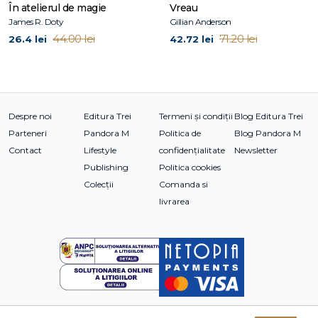
În atelierul de magie
Vreau
James R. Doty
Gillian Anderson
44.00 lei
71.20 lei
26.4 lei
42.72 lei
Despre noi
Editura Trei
Termeni și condiții
Blog Editura Trei
Parteneri
Pandora M
Politica de
Blog Pandora M
Contact
Lifestyle
confidențialitate
Newsletter
Publishing
Politica cookies
Colecții
Comanda si
livrarea