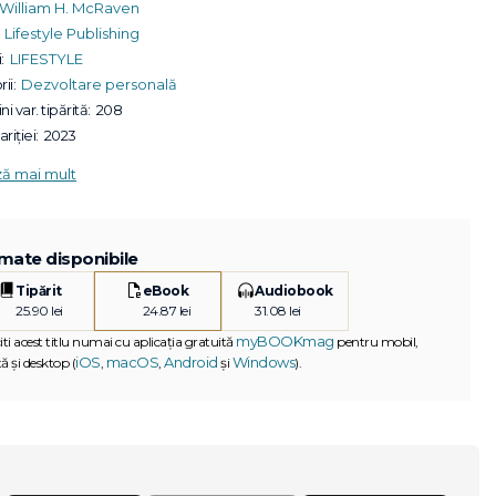
William H. McRaven
Lifestyle Publishing
:
LIFESTYLE
ii:
Dezvoltare personală
ni var. tipărită:
208
riției:
2023
ză mai mult
mate disponibile
Tipărit
eBook
Audiobook
25.90 lei
24.87 lei
31.08 lei
myBOOKmag
iti acest titlu numai cu aplicația gratuită
pentru mobil,
iOS
macOS
Android
Windows
ă și desktop (
,
,
și
).
G