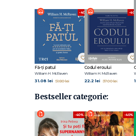
-40%
-40
Fă-ți patul
Codul eroului
William H. McRaven
William H. McRaven
W
31.08 lei
22.2 lei
1
51.80 lei
37.00 lei
Bestseller categorie:
-40%
-40%