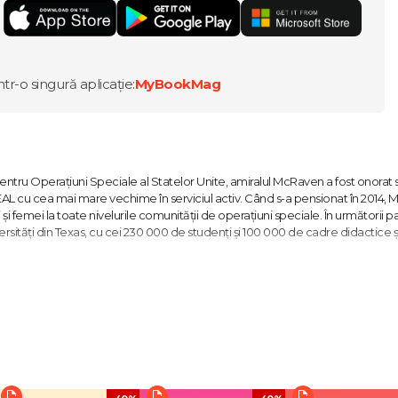
ntr-o singură aplicație:
MyBookMag
tru Operațiuni Speciale al Statelor Unite, amiralul McRaven a fost onorat 
SEAL cu cea mai mare vechime în serviciul activ. Când s-a pensionat în 2014,
 femei la toate nivelurile comunității de operațiuni speciale. În următorii pa
ersități din Texas, cu cei 230 000 de studenți și 100 000 de cadre didactice ș
a confruntat cu toate provocările imaginabile în materie de conducere, de 
lui Saddam Hussein, salvarea căpitanului Phillips și raidul pentru Osama bin
nțe și pe nenumărate altele din viața incredibilă a amiralului McRaven, incl
ganizaționale și dileme etice, pentru a oferi cititorilor cele mai importante l
lor de serviciu militar.