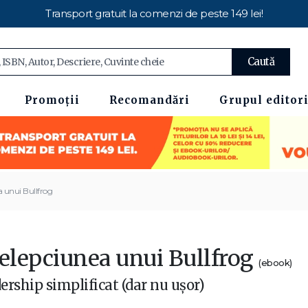
Transport gratuit la comenzi de peste 149 lei!
Caută
Promoții
Recomandări
Grupul editori
a unui Bullfrog
țelepciunea unui Bullfrog
(ebook)
ership simplificat (dar nu ușor)