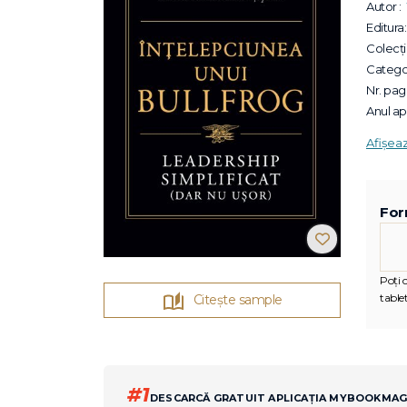
Autor :
Editura:
Colecții
Categor
Nr. pagi
Anul apa
Afișea
For
Poți c
tablet
Citește sample
#1
DESCARCĂ GRATUIT APLICAȚIA MYBOOKMA