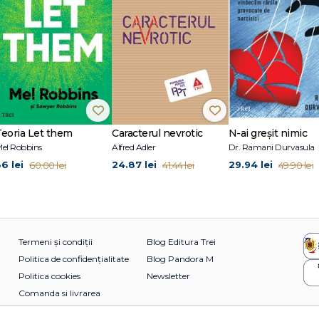
Teoria Let them
Caracterul nevrotic
N-ai greșit nimic
el Robbins
Alfred Adler
Dr. Ramani Durvasula
36 lei
24.87 lei
29.94 lei
60.00 lei
41.44 lei
49.90 lei
Termeni și condiții
Blog Editura Trei
Politica de confidențialitate
Blog Pandora M
Politica cookies
Newsletter
Comanda si livrarea