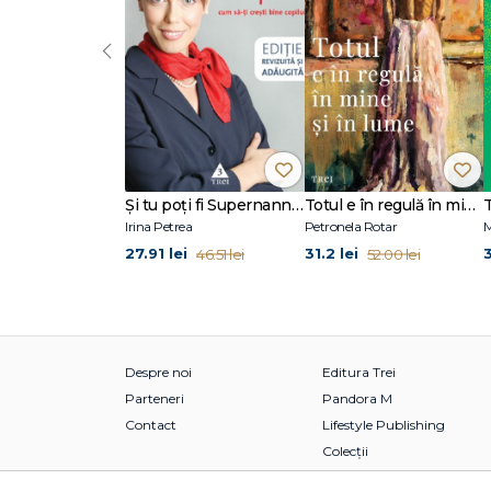
‹
Şi tu poţi fi Supernanny 1
Totul e în regulă în mine și în lume
Irina Petrea
Petronela Rotar
M
27.91 lei
31.2 lei
46.51 lei
52.00 lei
Despre noi
Editura Trei
Parteneri
Pandora M
Contact
Lifestyle Publishing
Colecții