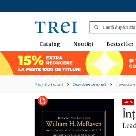
Catalog
Noutăți
Bestseller
Pagină principală
Dezvoltare personală
Înțelepciune
-40%
În
Lead