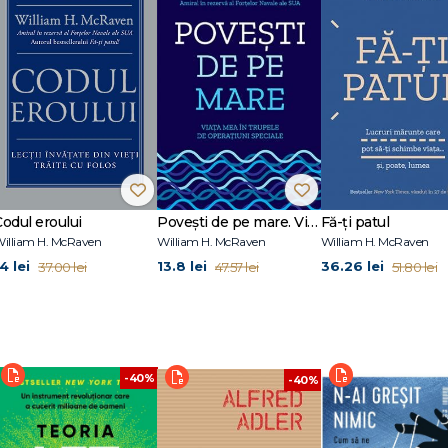
%
Codul eroului
Povești de pe mare. Viața mea în trupele de operațiuni speciale
Fă-ți patul
illiam H. McRaven
William H. McRaven
William H. McRaven
4 lei
13.8 lei
36.26 lei
37.00 lei
47.57 lei
51.80 lei
-40%
-40%