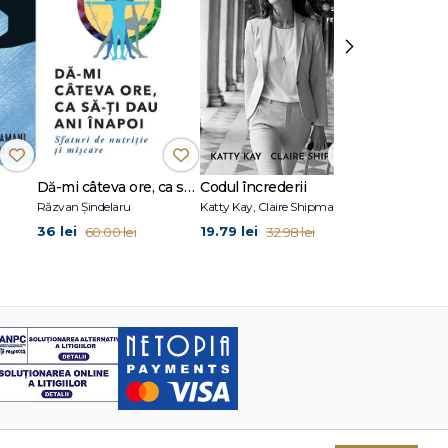
›
Dă-mi câteva ore, ca să-ţi dau ani înapoi
Codul încrederii
Atomic Habi
Răzvan Șindelaru
Katty Kay, Claire Shipman
James Clear
36 lei
19.79 lei
36 lei
60.00 lei
32.98 lei
60.00 