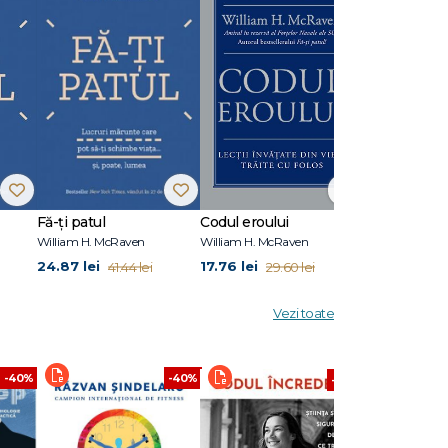
Fă-ți patul
Codul eroului
William H. McRaven
William H. McRaven
24.87 lei
17.76 lei
41.44 lei
29.60 lei
Vezi toate
-40%
-40%
-40%