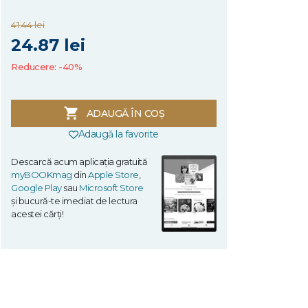
41.44 lei
24.87 lei
Reducere: -40%
ADAUGĂ ÎN COȘ
Adaugă la favorite
Descarcă acum aplicația gratuită
myBOOKmag
din
Apple Store
,
Google Play
sau
Microsoft Store
și bucură-te imediat de lectura
acestei cărți!