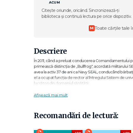
ACUM
Citește oriunde, oricând. Sincronizează-ți
biblioteca și continuă lectura pe orice dispozitiv.
Toate cărțile tale î
M
Descriere
În 2011, când a preluat conducerea Comandamentului pen
primească distincția de „Bullfrog", acordată militarului 
avea la activ 37 de ani ca Navy SEAL, conducând bărbați și
el a ocupat funcția de rector al întregului Sistem de univ
lucrători din domeniul sănătății.
Pe parcursul acestor patru decenii, amiralul McRaven s-
Afișează mai mult
comandarea operațiunilor de luptă - inclusiv capturarea 
Înțelepciunea unui bullfrog se bazează pe aceste experie
Recomandări de lectură:
situații de criză, controverse de management, tranziții or
leadership pe care autorul le-a învățat de-a lungul decenii