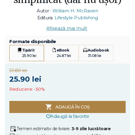
Autor :
William H. McRaven
Editura:
Lifestyle Publishing
Afișează mai mult
Formate disponibile
Tipărit
eBook
Audiobook
25.90 lei
24.87 lei
31.08 lei
51.80 lei
25.90 lei
Reducere: -50%
ADAUGĂ ÎN COȘ
Adaugă la favorite
Termen estimativ de livrare:
3-9 zile lucrătoare