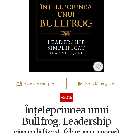
Citește sample
Ascultă fragment
-50%
Înțelepciunea unui
Bullfrog. Leadership
simplificat (dar nu ușor)