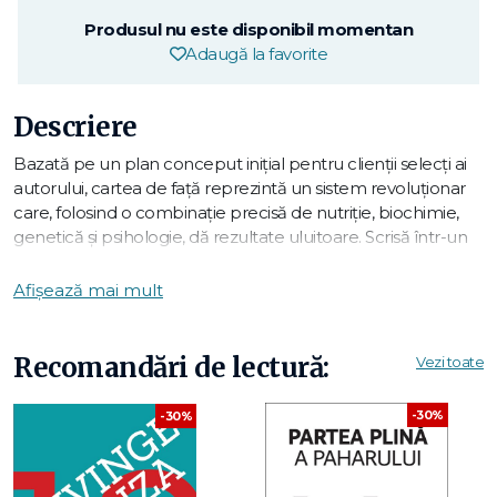
Produsul nu este disponibil momentan
Adaugă la favorite
Descriere
Bazată pe un plan conceput iniţial pentru clienţii selecţi ai
autorului, cartea de faţă reprezintă un sistem revoluţionar
care, folosind o combinaţie precisă de nutriţie, biochimie,
genetică şi psihologie, dă rezultate uluitoare. Scrisă într-un
stil clar şi antrenant, cartea îmbină ani de succese în lumea
showbizului cu strategii de ultimă oră pentru a ajuta pe
Afișează mai mult
oricine să slăbească sănătos şi rapid!
Remediile rapide nu sunt bune, dar ameliorările corecte
Recomandări de lectură:
Vezi toate
pot duce la pierderea permanentă a greutăţii. Nimeni nu s-
a născut gras şi nici menit să aibă celulită. Oricine —serios,
-30%
-30%
oricine —poate fi slab. Cartea de faţă te va învăţa cum!
„Senzaţia editorială care rivalizează cu Dieta Dukan."
The