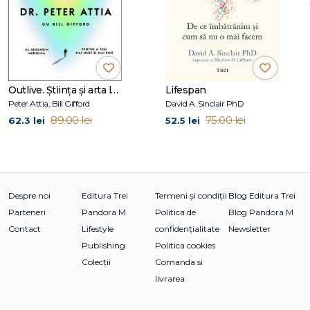
pe Venice la www.veniceafulton.com.
Outlive. Știința și arta longevității
Lifespan
Peter Attia, Bill Gifford
David A. Sinclair PhD
89.00 lei
75.00 lei
62.3 lei
52.5 lei
Despre noi
Editura Trei
Termeni și condiții
Blog Editura Trei
Parteneri
Pandora M
Politica de
Blog Pandora M
Contact
Lifestyle
confidențialitate
Newsletter
Publishing
Politica cookies
Colecții
Comanda si
livrarea