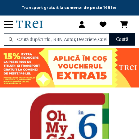
Transport gratuit la comenzi de peste 149 lei!
Caută