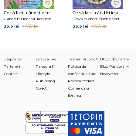
Ce să faci... când ți-e teamă de greșeli. Ghid pentru copiii care nu acceptă să fie imperfecți
Ce să faci... când îţi ieşi din fire. Ghid pentru copiii care nu-şi pot stăpâni furia
Claire A.B. Freeland, Jacqueline B. Toner, Janet McDonnell
Dawn Huebner, Bonnie Matthews
47.57 lei
47.57 lei
33.3 lei
33.3 lei
Despre noi
Editura Trei
Termeni și condiții
Blog Editura Trei
Parteneri
Pandora M
Politica de
Blog Pandora M
Contact
Lifestyle
confidențialitate
Newsletter
Publishing
Politica cookies
Colecții
Comanda si
livrarea