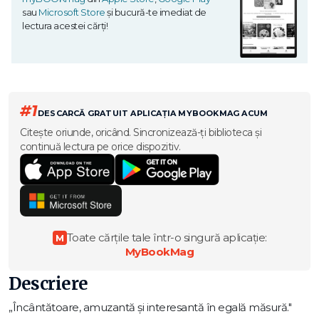
sau
Microsoft Store
și bucură-te imediat de
lectura acestei cărți!
#1
DESCARCĂ GRATUIT APLICAȚIA MYBOOKMAG ACUM
Citește oriunde, oricând. Sincronizează-ți biblioteca și
continuă lectura pe orice dispozitiv.
Toate cărțile tale într-o singură aplicație:
M
MyBookMag
Descriere
„Încântătoare, amuzantă și interesantă în egală măsură."