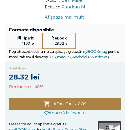
Autor :
Ben Miller
Editura:
Pandora M
Afișează mai mult
Formate disponibile
Tipărit
eBook
41.30 lei
28.32 lei
myBOOKmag
Poți citi acest titlu numai cu aplicația gratuită
pentru
iOS
macOS
Android
Windows
mobil, tabletă și desktop (
,
,
și
).
47.20 lei
28.32 lei
Reducere: -40%
ADAUGĂ ÎN COȘ
Adaugă la favorite
Descarcă acum aplicația gratuită
myBOOKmag
din
Apple Store
,
Google Play