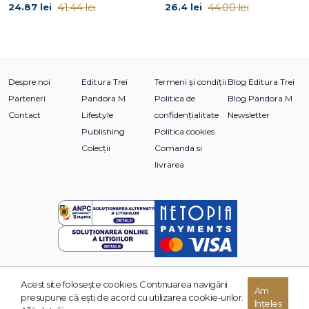
41.44 lei
44.00 lei
24.87 lei
26.4 lei
Despre noi
Editura Trei
Termeni și condiții
Blog Editura Trei
Parteneri
Pandora M
Politica de
Blog Pandora M
Contact
Lifestyle
confidențialitate
Newsletter
Publishing
Politica cookies
Colecții
Comanda si
livrarea
Acest site foloseşte cookies. Continuarea navigării
Am
© 2026 Grupul Editorial TREI. Toate drepturile rezervate.
presupune că eşti de acord cu utilizarea cookie-urilor.
înțeles
Dezvoltat de: