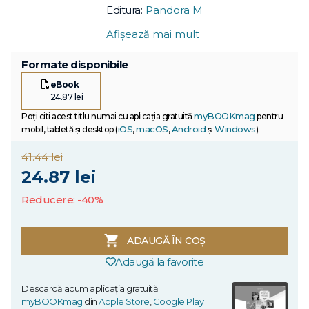
Editura:
Pandora M
Afișează mai mult
Formate disponibile
eBook
24.87 lei
myBOOKmag
Poți citi acest titlu numai cu aplicația gratuită
pentru
iOS
macOS
Android
Windows
mobil, tabletă și desktop (
,
,
și
).
41.44 lei
24.87 lei
Reducere: -40%
ADAUGĂ ÎN COȘ
Adaugă la favorite
Descarcă acum aplicația gratuită
myBOOKmag
din
Apple Store
,
Google Play