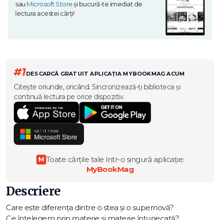
sau
Microsoft Store
și bucură-te imediat de
lectura acestei cărți!
#1
DESCARCĂ GRATUIT APLICAȚIA MYBOOKMAG ACUM
Citește oriunde, oricând. Sincronizează-ți biblioteca și
continuă lectura pe orice dispozitiv.
Toate cărțile tale într-o singură aplicație:
M
MyBookMag
Descriere
Care este diferența dintre o stea și o supernovă?
Ce înțelegem prin materie și materie întunecată?