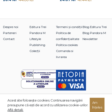
Despre noi
Editura Trei
Termeni și condiții
Blog Editura Trei
Parteneri
Pandora M
Politica de
Blog Pandora M
Contact
Lifestyle
confidențialitate
Newsletter
Publishing
Politica cookies
Colecții
Comanda si
livrarea
Acest site foloseşte cookies. Continuarea navigării
© 2026 Grupul Editorial TREI. Toate drepturile rezervate.
Am
presupune că eşti de acord cu utilizarea cookie-urilor.
înțeles
Dezvoltat de:
Află detalii.