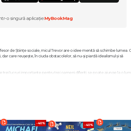
ntr-o singură aplicație:
MyBookMag
fesor de Științe sociale, micul Trevor are o idee menită să schimbe lumea. 
dar care reușește, în ciuda obstacolelor, să nu-și piardă idealismul și să
ace trei lucruri importante pentru trei oameni diferiți, se poate ajunge la o lu
răsplătește dând mai departe ajutorul celor care au nevoie de el.
rsonajele mai vii decât ar fi în realitate." Chicago Tribune
și puternic." Los Angeles Times
 optimismul ei atât de contagios, încât cititorul absoarbe fără să-și dea seama
Post
-40%
-40%