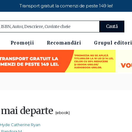
Transport gratuit la comenzi de peste 149 lei!
Caută
Promoții
Recomandări
Grupul editori
 mai departe
(ebook)
Hyde Catherine Ryan
Pandora M