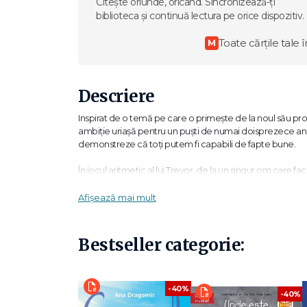
Citește oriunde, oricând. Sincronizează-ți
biblioteca și continuă lectura pe orice dispozitiv.
Toate cărțile tale î
M
Descriere
Inspirat de o temă pe care o primește de la noul său pro
ambiție uriașă pentru un puști de numai doisprezece ani, 
demonstreze că toți putem fi capabili de fapte bune.
În jocul aritmetic al lui Trevor, de la un singur om care f
întreagă în care o favoare primită nu se întoarce, ci se 
Afișează mai mult
„Foarte puternic… dialoguri veridice și nuanțe care fac pe
Bestseller categorie:
„Catherine Ryan Hyde ne conduce către un final curajos 
„Filosofia din spatele cărții este atât de interesantă, iar
poveste de care-și va aminti multă vreme." The Denver 
-40%
-40%