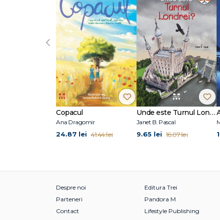
‹
Copacul
Unde este Turnul Londrei?
Ana Dragomir
Janet B. Pascal
M
24.87 lei
9.65 lei
1
41.44 lei
16.07 lei
Despre noi
Editura Trei
Parteneri
Pandora M
Contact
Lifestyle Publishing