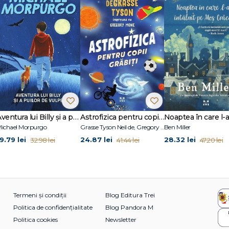
Aventura lui Billy și a puilor de vulpe
Astrofizica pentru copii grăbiți
ichael Morpurgo
Grasse Tyson Neil de, Gregory Mone
Ben Miller
9.79 lei
24.87 lei
28.32 lei
32.98 lei
41.44 lei
47.20 lei
Termeni și condiții
Blog Editura Trei
Politica de confidențialitate
Blog Pandora M
Politica cookies
Newsletter