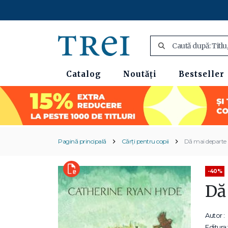
Catalog
Noutăți
Bestseller
Pagină principală
Cărți pentru copii
Dă mai departe
-40%
Dă
Autor :
Editura: