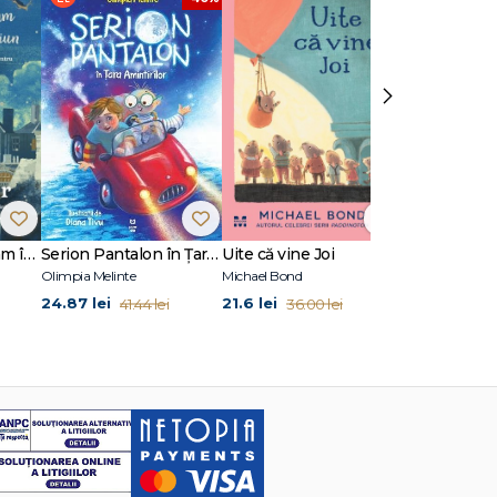
›
Noaptea în care l-am întâlnit pe Moș Crăciun
Serion Pantalon în Țara Amintirilor
Uite că vine Joi
Ce este sist
Olimpia Melinte
Michael Bond
Stephanie Sabo
24.87 lei
21.6 lei
14.72 lei
41.44 lei
36.00 lei
24.