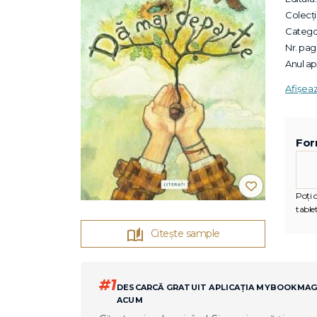
Colecții
Categor
Nr. pagi
Anul apa
Afișea
For
Poți c
tablet
Citește sample
#1
DESCARCĂ GRATUIT APLICAȚIA MYBOOKMA
ACUM