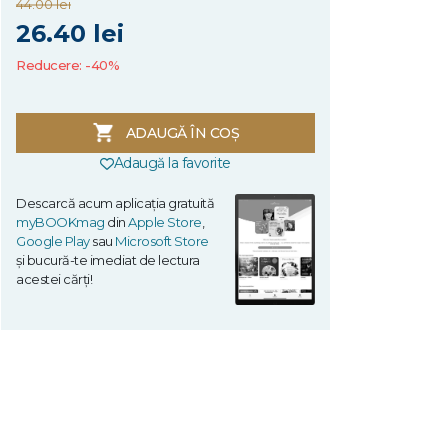
44.00 lei
26.40 lei
Reducere: -40%
ADAUGĂ ÎN COȘ
Adaugă la favorite
Descarcă acum aplicația gratuită
myBOOKmag
din
Apple Store
,
Google Play
sau
Microsoft Store
și bucură-te imediat de lectura
acestei cărți!