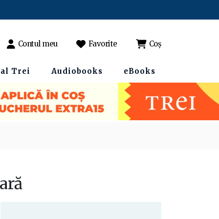
Contul meu
Favorite
Coș
al Trei
Audiobooks
eBooks
pară