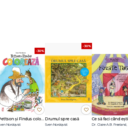
-30%
-30%
Pettson și Findus colorează
Drumul spre casă
ven Nordqvist
Sven Nordqvist