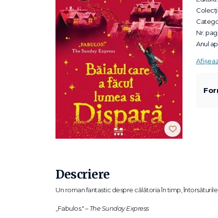
Colecții
Categor
Nr. pagi
Anul apa
Afișea
For
Descriere
Un roman fantastic despre călătoria în timp, întorsăturile
„Fabulos." –
The Sunday Express