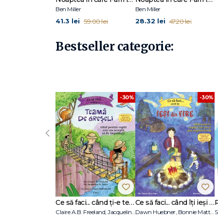
Ben Miller
Ben Miller
41.3 lei
28.32 lei
59.00 lei
47.20 lei
Bestseller categorie:
-30%
-30%
‹
Ce să faci... când ți-e teamă de greșeli. Ghid pentru copiii care nu acceptă să fie imperfecți
Ce să faci... când îţi ieşi din fire. Ghid pentru copiii care nu-şi pot stăpâni furia
Claire A.B. Freeland, Jacqueline B. Toner, Janet McDonnell
Dawn Huebner, Bonnie Matthews
S