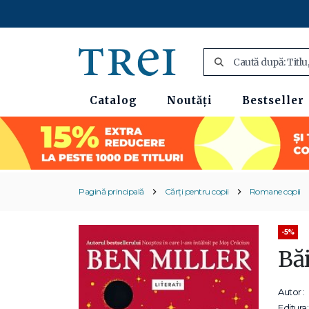
Catalog
Noutăți
Bestseller
Pagină principală
Cărți pentru copii
Romane copii
-5%
Băi
Autor :
Editura: