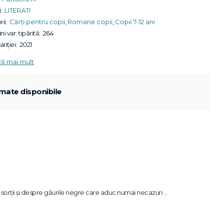
:
LITERATI
ii:
Cărți pentru copii
,
Romane copii
,
Copii 7-12 ani
ni var. tipărită:
264
riției:
2021
ză mai mult
mate disponibile
 sorții și despre găurile negre care aduc numai necazuri ...