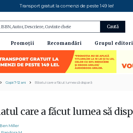
Transport gratuit la comenzi de peste 149 lei!
Caută
Promoții
Recomandări
Grupul editori
Copii 7-12 ani
Băiatul care a făcut lumea să dispară
atul care a făcut lumea să dis
Ben Miller
Pandora M