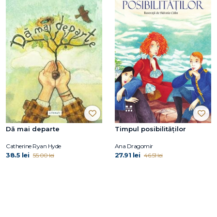
Dă mai departe
Timpul posibilităților
Catherine Ryan Hyde
Ana Dragomir
38.5 lei
27.91 lei
55.00 lei
46.51 lei