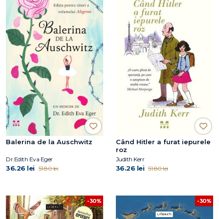
Balerina de la Auschwitz
Când Hitler a furat iepurele
roz
Dr.Edith Eva Eger
Judith Kerr
36.26 lei
36.26 lei
51.80 lei
51.80 lei
-30%
-30%