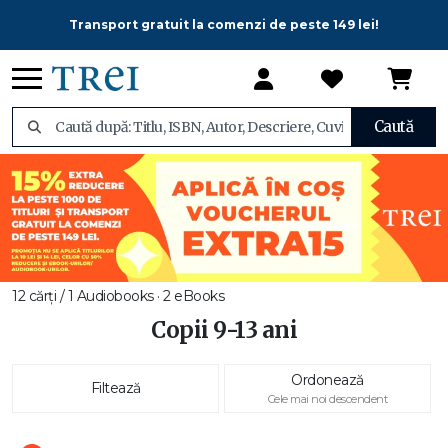
Transport gratuit la comenzi de peste 149 lei!
Caută
12 cărți / 1 Audiobooks · 2 eBooks
Copii 9-13 ani
Ordonează
Filtează
Cele mai noi descendent