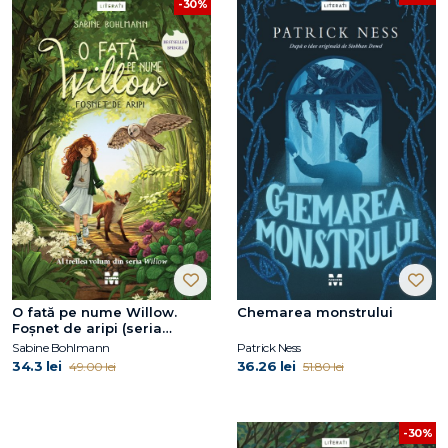
-30%
O fată pe nume Willow.
Chemarea monstrului
Foșnet de aripi (seria
Willow, vol.3)
Sabine Bohlmann
Patrick Ness
34.3 lei
36.26 lei
49.00 lei
51.80 lei
-30%