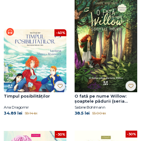
-40%
Timpul posibilităților
O fată pe nume Willow:
şoaptele pădurii (seria
Willow, vol. 2)
Ana Dragomir
Sabine Bohlmann
34.89 lei
38.5 lei
58.14 lei
55.00 lei
-30%
-30%