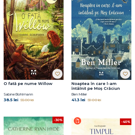
O fată pe nume Willow
Noaptea în care l-am
întâlnit pe Moș Crăciun
Sabine Bohlmann
Ben Miller
38.5 lei
41.3 lei
55.00 lei
59.00 lei
-30%
-40%