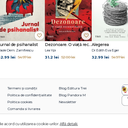
Jurnal de psihanalist
Dezonoare. O viață reconstituită
Alegerea
asile Dem. Zamfirescu
Lea Ypi
Dr.Edith Eva Eger
32.99 lei
31.2 lei
32.99 lei
54.97 lei
52.00 lei
54.97 lei
Termeni și condiții
Blog Editura Trei
Politica de confidențialitate
Blog Pandora M
Politica cookies
Newsletter
Comanda si livrarea
e acord cu utilizarea cookie-urilor.
Află detalii.