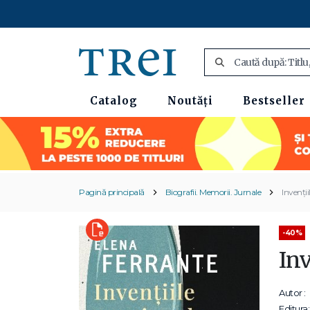
Catalog
Noutăți
Bestseller
Pagină principală
Biografii. Memorii. Jurnale
Invenții
-40%
In
Autor :
Editura: