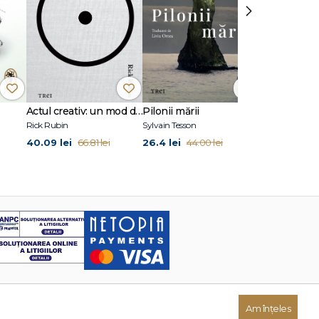
›
Actul creativ: un mod de viață
Pilonii mării
Spre Betlee
Rick Rubin
Sylvain Tesson
Joan Didion
40.09 lei
26.4 lei
24.87 lei
66.81 lei
44.00 lei
41
Am înțeles
Dezvoltat de: