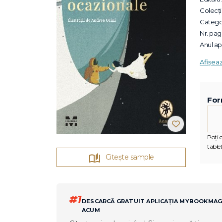
Colecții
Categor
Nr. pagi
Anul apa
Afișea
For
Poți c
tablet
Citește sample
#1
DESCARCĂ GRATUIT APLICAȚIA MYBOOKMA
ACUM