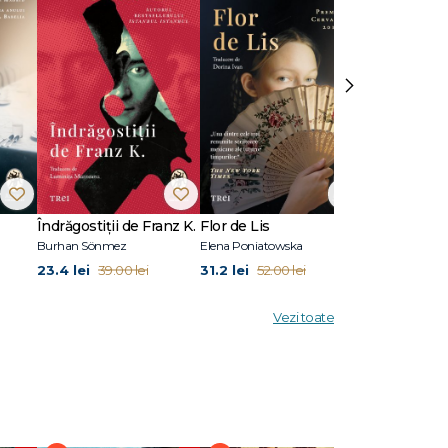
out,
 cea mai
e
›
romanele
a, precum
de Aur
Îndrăgostiții de Franz K.
Flor de Lis
Pilonii mării
Burhan Sönmez
Elena Poniatowska
Sylvain Tesson
23.4 lei
31.2 lei
26.4 lei
39.00 lei
52.00 lei
44.
Vezi toate