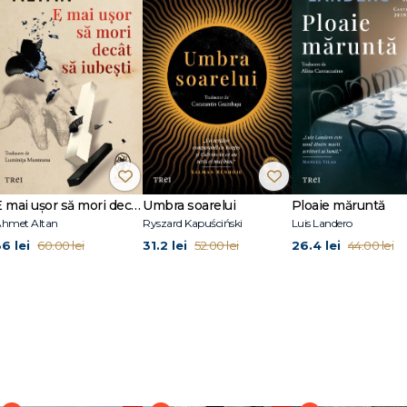
a câștigat admirația mai multor scriitori celebri – Jhumpa Lahiri, Elizabeth Str
es Wood, John Freeman sau Eugenia Williamson. Dar, fără îndoială, primirea
erit o autoare ce le vorbește într-un stil plin de frumusețe și de forță despr
goste, familie și prietenie. La Editura Pandora M au apărut toate volumele
noului nume, Cei care pleacă și cei ce rămân și Povestea fetiței pierdute, 
incinoasă a adulților, volumul de interviuri, eseuri și confesiuni Frantumagli
 pierdute a fost nominalizată la Man Booker Prize (2016) și a primit Medalia 
wards (2016). Tetralogia Napolitană este ecranizată de HBO sub forma unui
E mai ușor să mori decât să iubești (seria Cvartetul Otoman, vol.3)
Umbra soarelui
Ploaie măruntă
hmet Altan
Ryszard Kapuściński
Luis Landero
36 lei
31.2 lei
26.4 lei
60.00 lei
52.00 lei
44.00 lei