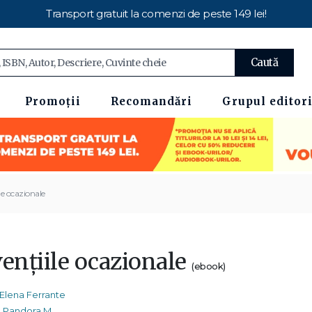
Transport gratuit la comenzi de peste 149 lei!
Caută
Promoții
Recomandări
Grupul editori
le ocazionale
vențiile ocazionale
(ebook)
Elena Ferrante
Pandora M