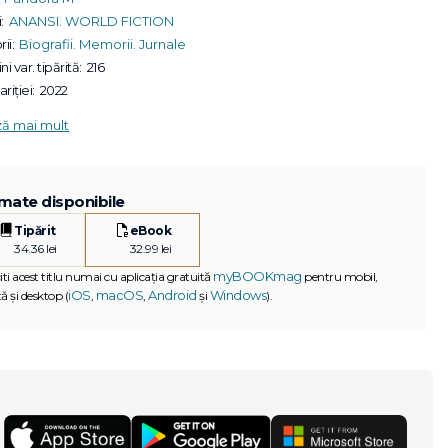
:
ANANSI. WORLD FICTION
ii:
Biografii. Memorii. Jurnale
ni var. tipărită:
216
riției:
2022
ză mai mult
mate disponibile
Tipărit
eBook
34.36 lei
32.99 lei
myBOOKmag
iti acest titlu numai cu aplicația gratuită
pentru mobil,
iOS
macOS
Android
Windows
ă și desktop (
,
,
și
).
G