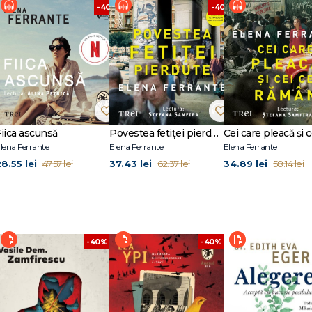
%
-40%
-40%
Fiica ascunsă
Povestea fetiței pierdute
lena Ferrante
Elena Ferrante
Elena Ferrante
28.55 lei
37.43 lei
34.89 lei
47.57 lei
62.37 lei
58.14 lei
-40%
-40%