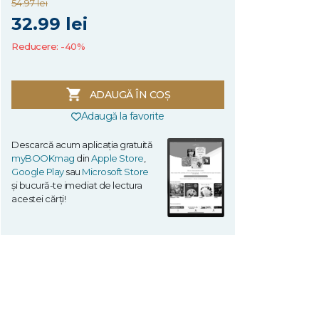
54.97 lei
32.99 lei
Reducere: -40%
ADAUGĂ ÎN COȘ
Adaugă la favorite
Descarcă acum aplicația gratuită
myBOOKmag
din
Apple Store
,
Google Play
sau
Microsoft Store
și bucură-te imediat de lectura
acestei cărți!