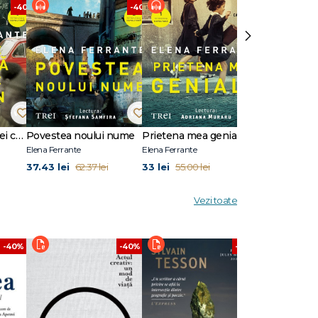
-40%
-40%
-40%
›
Cei care pleacă şi cei ce rămân
Povestea noului nume
Prietena mea genială
Elena Ferrante
Elena Ferrante
Elena Ferrante
37.43 lei
33 lei
57.09 lei
62.37 lei
55.00 lei
95.
Vezi toate
-40%
-40%
-40%