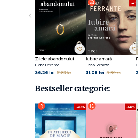
-40
‹
Zilele abandonului
Iubire amară
Elena Ferrante
Elena Ferrante
E
36.26 lei
31.08 lei
51.80 lei
51.80 lei
Bestseller categorie:
-40%
-40%