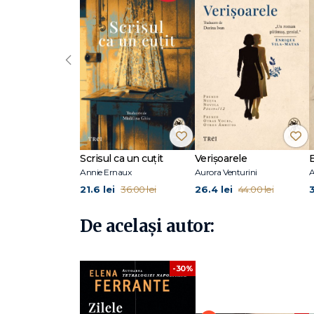
desăvârșită, cu o intuiție artistică ieșită din comun, care 
Claire Messud – și a unor critici importanți precum Jam
călduroasă a avut-o din partea cititorilor, care au descop
sentimentul de apartenență, despre relațiile umane, dra
‹
Tetralogiei Napolitane: Prietena mea genială, Povestea 
Fiica ascunsă, Iubire amară, Zilele abandonului și Viața m
și cartea pentru copii Noaptea pe plajă. Povestea fetiței
pentru ficțiune în cadrul Independent Publisher Book A
miniserial.
Scrisul ca un cuțit
Verișoarele
Annie Ernaux
Aurora Venturini
A
21.6 lei
26.4 lei
36.00 lei
44.00 lei
De același autor:
-30%