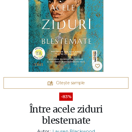
Citește sample
-83%
Între acele ziduri
blestemate
Autor :
Lauren Blackwood