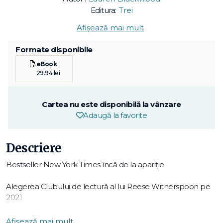
Editura:
Trei
Afișează mai mult
Formate disponibile
eBook
29.94 lei
Cartea nu este disponibilă la vânzare
Adaugă la favorite
Descriere
Bestseller New York Times încă de la apariție
Alegerea Clubului de lectură al lui Reese Witherspoon pe
2021
Andromeda este o debtera – o exorcistă instruită să alunge
Afișează mai mult