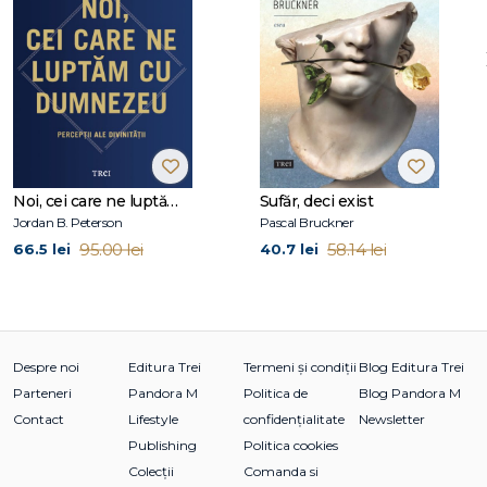
micşorez!…, Păzea, se-ntoarce Moş Crăciun!, Paria), precum
şi volumele de eseuri (Noua dezordine amoroasă, Fanaticii
apocalipsei, Paradoxul iubirii, Căsătoria din dragoste, Euforia
perpetuă, Mizeria prosperităţii, Tirania penitenţei. Eseu
despre maso-chismul occidental).
Noi, cei care ne luptăm cu Dumnezeu
Sufăr, deci exist
Jordan B. Peterson
Pascal Bruckner
95.00 lei
58.14 lei
66.5 lei
40.7 lei
Despre noi
Editura Trei
Termeni și condiții
Blog Editura Trei
Parteneri
Pandora M
Politica de
Blog Pandora M
Contact
Lifestyle
confidențialitate
Newsletter
Publishing
Politica cookies
Colecții
Comanda si