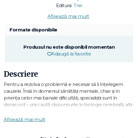
Editura:
Trei
Afișează mai mult
Formate disponibile
Produsul nu este disponibil momentan
Adaugă la favorite
Descriere
Pentru a rezolva o problemă e necesar să îi înțelegem
cauzele. Însă în domeniul sănătății mentale, chiar și în
privința celor mai banale dificultăți, specialiștii sunt în
dezacord – unii caută răspunsurile în biologia cerebrală, alții
în psihologie și efectele circumstanțelor de viață asupra
persoanei respective. Ca neuropsihiatru, Anthony David
Afișează mai mult
reunește mai multe domenii de investigație, de la
psihologie socială și cognitivă la neurologie și ne prezintă