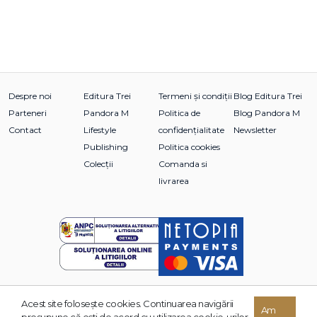
Despre noi
Editura Trei
Termeni și condiții
Blog Editura Trei
Parteneri
Pandora M
Politica de
Blog Pandora M
Contact
Lifestyle
confidențialitate
Newsletter
Publishing
Politica cookies
Colecții
Comanda si
livrarea
Acest site foloseşte cookies. Continuarea navigării
© 2026 Grupul Editorial TREI. Toate drepturile rezervate.
Am
presupune că eşti de acord cu utilizarea cookie-urilor.