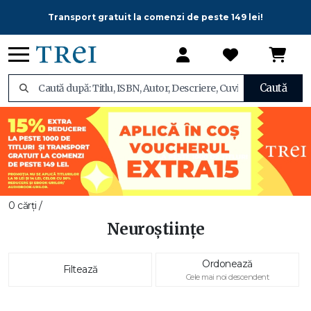
Transport gratuit la comenzi de peste 149 lei!
Caută
0 cărți /
Neuroștiințe
Ordonează
Filtează
Cele mai noi descendent