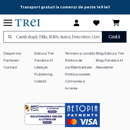
Transport gratuit la comenzi de peste 149 lei!
Caută
Despre noi
Editura Trei
Termeni și condiții
Blog Editura Trei
Parteneri
Pandora M
Politica de
Blog Pandora M
Contact
Lifestyle
confidențialitate
Newsletter
Publishing
Politica cookies
Colecții
Comanda si
livrarea