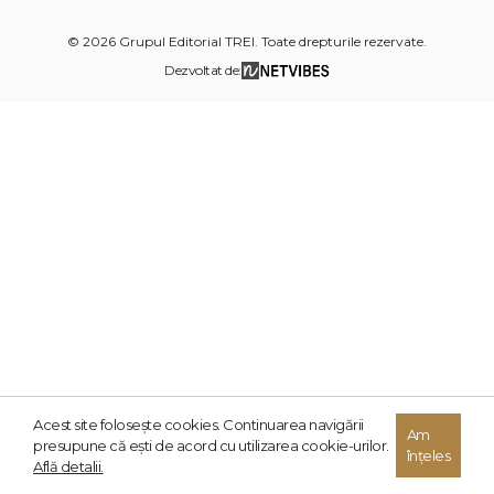
© 2026 Grupul Editorial TREI. Toate drepturile rezervate.
Dezvoltat de:
Acest site foloseşte cookies. Continuarea navigării
Am
presupune că eşti de acord cu utilizarea cookie-urilor.
înțeles
Află detalii.