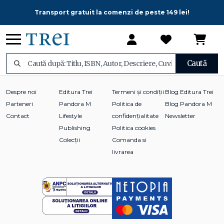
Transport gratuit la comenzi de peste 149 lei!
Caută
Despre noi
Editura Trei
Termeni și condiții
Blog Editura Trei
Parteneri
Pandora M
Politica de
Blog Pandora M
Contact
Lifestyle
confidențialitate
Newsletter
Publishing
Politica cookies
Colecții
Comanda si
livrarea