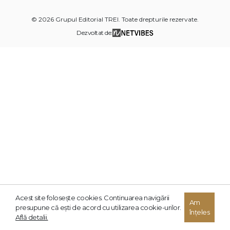
© 2026 Grupul Editorial TREI. Toate drepturile rezervate.
Dezvoltat de:
Acest site foloseşte cookies. Continuarea navigării
Am
presupune că eşti de acord cu utilizarea cookie-urilor.
înțeles
Află detalii.