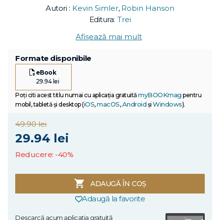
Autori :
Kevin Simler
,
Robin Hanson
Editura:
Trei
Afișează mai mult
Formate disponibile
eBook
29.94 lei
myBOOKmag
Poți citi acest titlu numai cu aplicația gratuită
pentru
iOS
macOS
Android
Windows
mobil, tabletă și desktop (
,
,
și
).
49.90 lei
29.94 lei
Reducere: -40%
ADAUGĂ ÎN COȘ
Adaugă la favorite
Descarcă acum aplicația gratuită