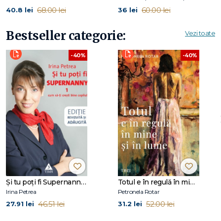
Conversația
68.00 lei
60.00 lei
40.8 lei
36 lei
Consumul
Arta
Bestseller categorie:
Vezi toate
Caritatea
Educația
-40%
-40%
Medicina
Religia
Politica
Concluzie
Note
Bibliografie
Şi tu poţi fi Supernanny 1
Totul e în regulă în mine și în lume
Irina Petrea
Petronela Rotar
46.51 lei
52.00 lei
27.91 lei
31.2 lei