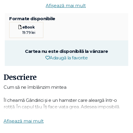
Afișează mai mult
Formate disponibile
eBook
19.79 lei
Cartea nu este disponibilă la vânzare
Adaugă la favorite
Descriere
Cum să ne îmblânzim mintea
Îl cheamă Gândirici și e un hamster care aleargă într-o
rotiță. În capul tău. Îți face viața grea. Adesea imposibilă.
În unele zile, aleargă mai repede. În unele nopți, nu te lasă
să dormi. „Nimeni nu mă înțelege." „Ce-o să creadă lumea
Afișează mai mult
despre mine?" „De ce tuturor le merge bine și mie nu?"
Bietul hamster.