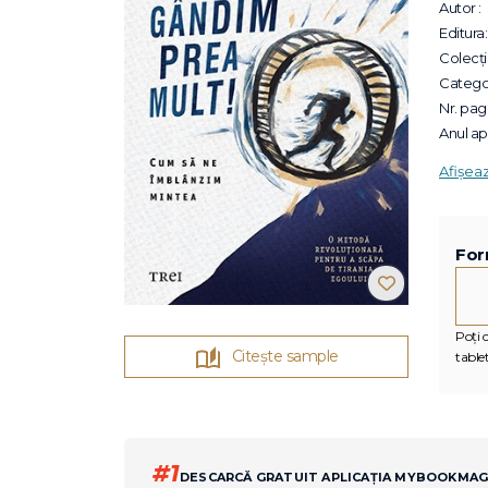
Autor :
Editura:
Colecții
Categor
Nr. pagi
Anul apa
Afișea
For
Poți c
Citește sample
tablet
#1
DESCARCĂ GRATUIT APLICAȚIA MYBOOKMA