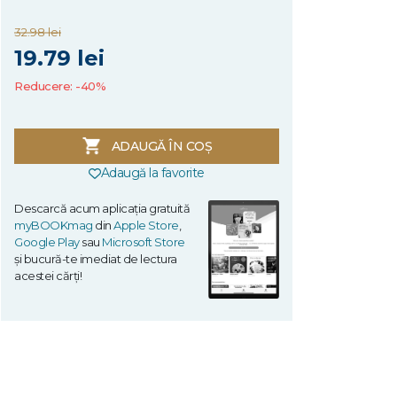
32.98 lei
19.79 lei
Reducere: -40%
ADAUGĂ ÎN COȘ
Adaugă la favorite
Descarcă acum aplicația gratuită
myBOOKmag
din
Apple Store
,
Google Play
sau
Microsoft Store
și bucură-te imediat de lectura
acestei cărți!