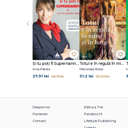
‹
Şi tu poţi fi Supernanny 1
Totul e în regulă în mine și în lume
Irina Petrea
Petronela Rotar
M
27.91 lei
31.2 lei
46.51 lei
52.00 lei
Despre noi
Editura Trei
Parteneri
Pandora M
Contact
Lifestyle Publishing
Colecții