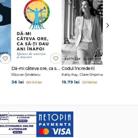
›
Dă-mi câteva ore, ca să-ţi dau ani înapoi
Codul încrederii
Atomic Habi
Răzvan Șindelaru
Katty Kay, Claire Shipman
James Clear
36 lei
19.79 lei
36 lei
60.00 lei
32.98 lei
60.00 