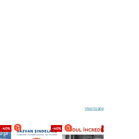
e
Vezi toate
-40%
-40%
-40%