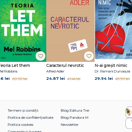
Teoria Let them
Caracterul nevrotic
N-ai greșit nimic
el Robbins
Alfred Adler
Dr. Ramani Durvasula
36 lei
24.87 lei
29.94 lei
60.00 lei
41.44 lei
49.90 lei
Termeni și condiții
Blog Editura Trei
Politica de confidențialitate
Blog Pandora M
Politica cookies
Newsletter
Comanda si livrarea