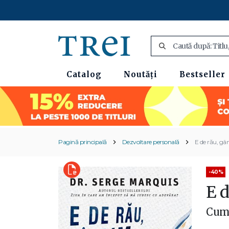
Catalog
Noutăți
Bestseller
Pagină principală
Dezvoltare personală
E de rău, gâ
-40%
E 
Cum 