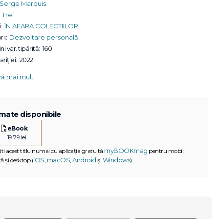
Serge Marquis
Trei
:
ÎN AFARA COLECȚIILOR
ii:
Dezvoltare personală
ni var. tipărită:
160
riției:
2022
ză mai mult
mate disponibile
eBook
19.79 lei
myBOOKmag
iti acest titlu numai cu aplicația gratuită
pentru mobil,
iOS
macOS
Android
Windows
ă și desktop (
,
,
și
).
G