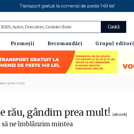
Transport gratuit la comenzi de peste 149 lei!
Caută
Promoții
Recomandări
Grupul editori
ndim prea mult!
de rău, gândim prea mult!
(ebook)
să ne îmblânzim mintea