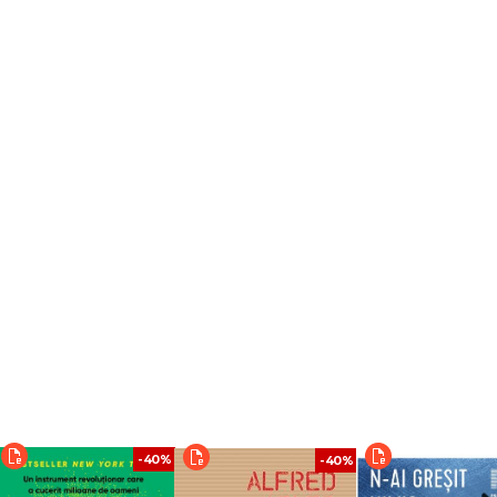
ordă un interes deosebit stresului și epuizării profesionale și susține sute d
anisation pour Réduire les Tensions et l'Usure dans les Entreprises) — propria
a locul de muncă. A publicat
ucurat de mare succes.
Ziua în care am început să mă iubesc cu adevărat.
-40%
-40%