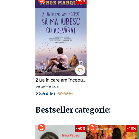
-40%
Medic specialist în sănătate mintală, dr. Serge Marquis ac
conferințe în întreaga lume. A înființat T.O.R.T.U.E. (Org
companie de consultanță în domeniul sănătății mintale l
mai multe volume de dezvoltare personală, care s-au b
La Editura Trei, a apărut primul său roman, bestsellerul 
Ziua în care am început să mă iubesc cu adevărat
Serge Marquis
22.84 lei
38.06 lei
Bestseller categorie:
-40%
-40%