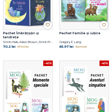
Pachet Îmbrățișări și
Pachet Familie și iubire
tandrețe
Smriti Halls, Alison Brown, Smriti Prasadam-Halls, Julia Donaldson
Gregory E. Lang
70.2 lei
65.97 lei
117.00 lei
164.92 lei
-40%
-40%