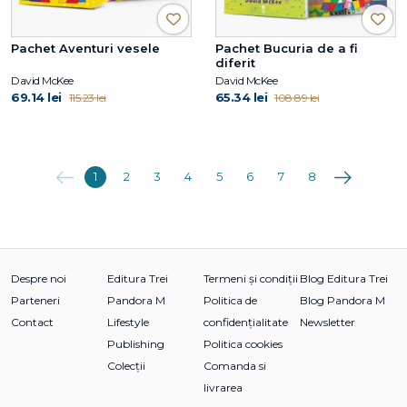
Pachet Aventuri vesele
Pachet Bucuria de a fi
diferit
David McKee
David McKee
69.14 lei
65.34 lei
115.23 lei
108.89 lei
Anterioara
Următoarea
1
2
3
4
5
6
7
8
Despre noi
Editura Trei
Termeni și condiții
Blog Editura Trei
Parteneri
Pandora M
Politica de
Blog Pandora M
Contact
Lifestyle
confidențialitate
Newsletter
Publishing
Politica cookies
Colecții
Comanda si
livrarea