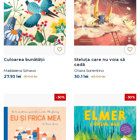
Culoarea bunătății
Steluța care nu voia să
cadă
Maddalena Schiavo
Chiara Sorrentino
27.93 lei
30.1 lei
39.90 lei
43.00 lei
-30%
-30%