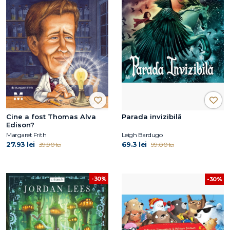
Cine a fost Thomas Alva
Parada invizibilă
Edison?
Margaret Frith
Leigh Bardugo
27.93 lei
69.3 lei
39.90 lei
99.00 lei
-30%
-30%