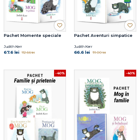
Pachet Momente speciale
Pachet Aventuri simpatice
Judith Kerr
Judith Kerr
67.6 lei
66.6 lei
112.66 lei
111.00 lei
-40%
-40%