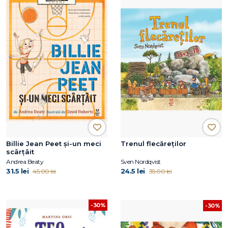
Billie Jean Peet și-un meci
Trenul flecăreților
scârțâit
Andrea Beaty
Sven Nordqvist
31.5 lei
24.5 lei
45.00 lei
35.00 lei
-30%
-30%