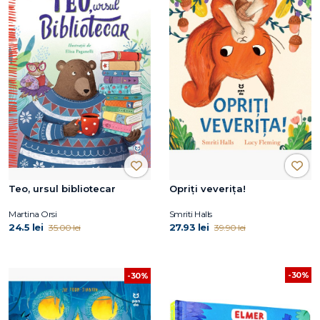
Teo, ursul bibliotecar
Opriți veverița!
Martina Orsi
Smriti Halls
24.5 lei
27.93 lei
35.00 lei
39.90 lei
-30%
-30%