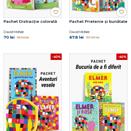
Pachet Distracție colorată
Pachet Prietenie și bunătate
David McKee
David McKee
70 lei
67.8 lei
116.66 lei
113.00 lei
-40%
-40%