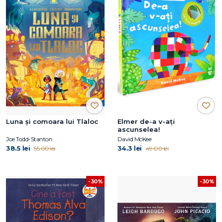
Luna și comoara lui Tlaloc
Elmer de-a v-ați
ascunselea!
Joe Todd-Stanton
David McKee
38.5 lei
34.3 lei
55.00 lei
49.00 lei
-30%
-30%