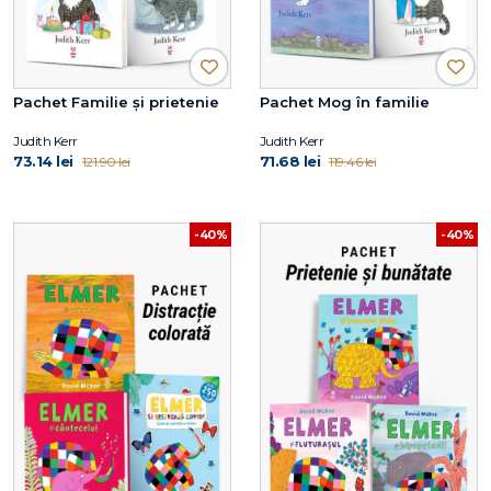
Pachet Familie și prietenie
Pachet Mog în familie
Judith Kerr
Judith Kerr
73.14 lei
71.68 lei
121.90 lei
119.46 lei
-40%
-40%