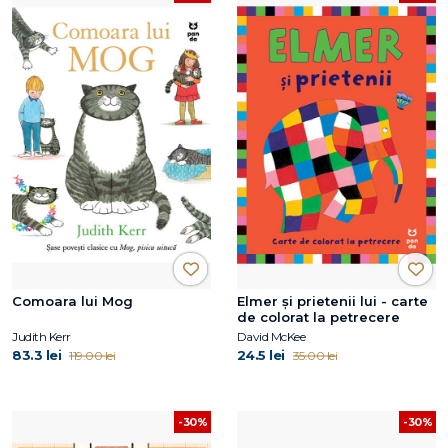
Comoara lui Mog
Elmer și prietenii lui - carte
de colorat la petrecere
Judith Kerr
David McKee
83.3 lei
24.5 lei
119.00 lei
35.00 lei
-30%
-30%