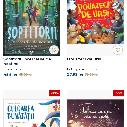
Şoptitorii: încercările de
Douăzeci de urși
neatins
Jordan Lees
Kathryn Simmonds
45.5 lei
27.93 lei
65.00 lei
39.90 lei
-30%
-30%