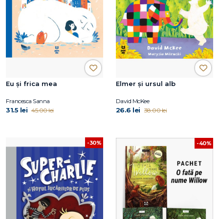
Eu și frica mea
Elmer și ursul alb
Francesca Sanna
David McKee
31.5 lei
26.6 lei
45.00 lei
38.00 lei
-30%
-40%