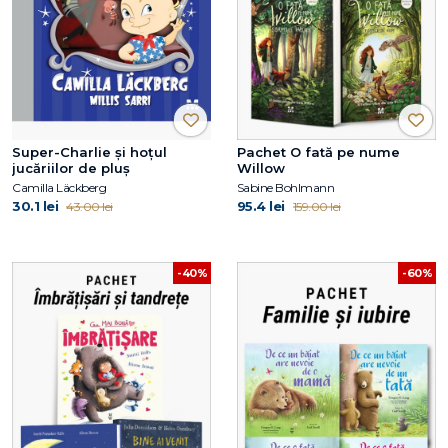
Super-Charlie și hoțul
Pachet O fată pe nume
jucăriilor de pluș
Willow
Camilla Läckberg
Sabine Bohlmann
30.1 lei
95.4 lei
43.00 lei
159.00 lei
-40%
-60%