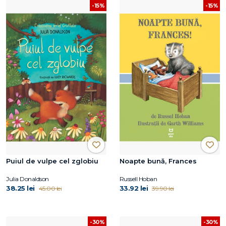
-15%
-15%
Puiul de vulpe cel zglobiu
Noapte bună, Frances
Julia Donaldson
Russell Hoban
38.25 lei
33.92 lei
45.00 lei
39.90 lei
-30%
-30%