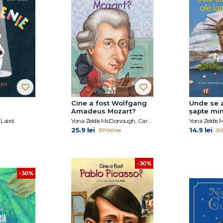
Cine a fost Wolfgang
Unde se a
Amadeus Mozart?
șapte min
antice?
 Laird
Yona Zeldis McDonough, Carrie Robbins
Yona Zeldis
25.9 lei
14.9 lei
37.00 lei
30
-30%
-30%