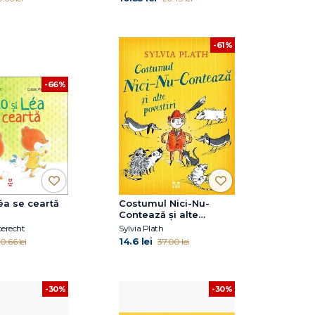
-61%
-66%
éa se ceartă
Costumul Nici-Nu-
Contează și alte
povestiri
berecht
Sylvia Plath
14.6 lei
0.66 lei
37.00 lei
-30%
-30%