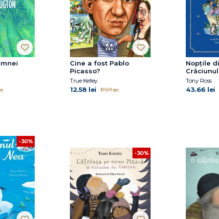
amnei
Cine a fost Pablo
Nopțile d
Picasso?
Crăciunul
True Kelley
Tony Ross
12.58 lei
43.66 lei
ei
17.97 lei
-30%
-30%