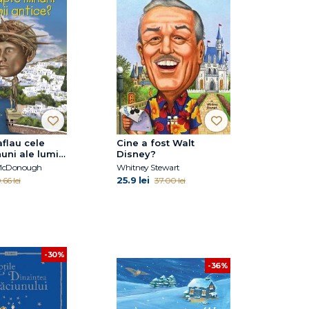
flau cele
Cine a fost Walt
uni ale lumii
Disney?
 McDonough
Whitney Stewart
25.9 lei
.66 lei
37.00 lei
-30%
-36%