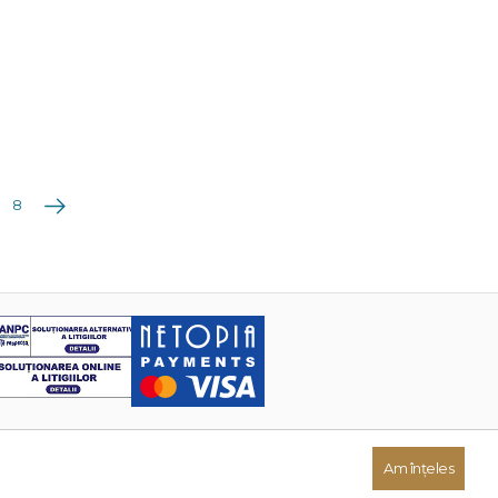
Următoarea
8
Am înțeles
Dezvoltat de: