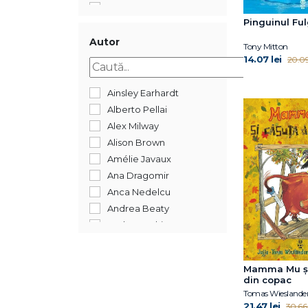
2018
Pinguinul Fu
2017
2016
Autor
Tony Mitton
2015
14.07 lei
20.09 
Ainsley Earhardt
Alberto Pellai
Alex Milway
Alison Brown
Amélie Javaux
Ana Dragomir
Anca Nedelcu
Andrea Beaty
Andreea Chiru-Maga
Andreea Iatagan
Andreea Lițescu
Mamma Mu și
Anika Aldamuy Denise
din copac
Ann Whitford Paul
21.47 lei
30.66 
Annet Schaap