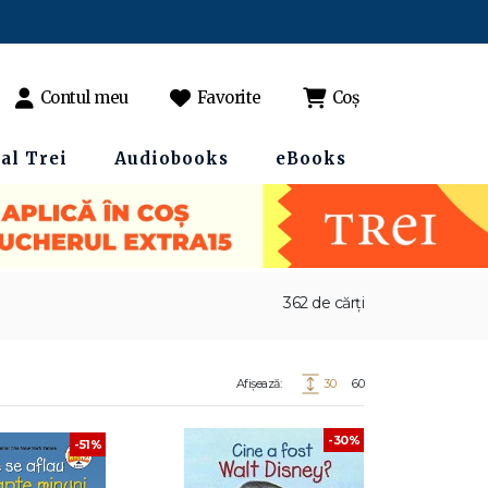
Contul meu
Favorite
Coș
al Trei
Audiobooks
eBooks
362 de cărți
Afișează:
30
60
-30%
-51%