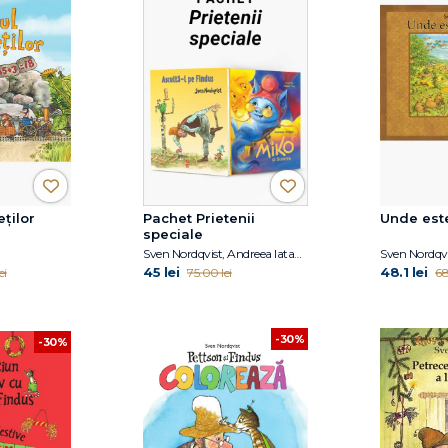
eților
Pachet Prietenii
Unde est
speciale
Sven Nordqvist, Andreea Iatagan
Sven Nordqvi
45 lei
48.1 lei
ei
75.00 lei
68
-30%
-30%