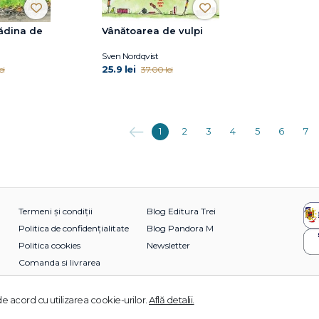
rădina de
Vânătoarea de vulpi
Sven Nordqvist
25.9 lei
ei
37.00 lei
Anterioara
1
2
3
4
5
6
7
Termeni și condiții
Blog Editura Trei
Politica de confidențialitate
Blog Pandora M
Politica cookies
Newsletter
Comanda si livrarea
e acord cu utilizarea cookie-urilor.
Află detalii.