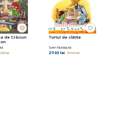
ea de Crăciun
Tortul de clătite
son
st
Sven Nordqvist
27.93 lei
.00 lei
39.90 lei