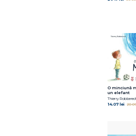
Annick Masson
Antoon Krings
April Jones Prince
Avery Reed
Ben Miller
Bogdan Coșa
Bonnie Bader
Bonnie Matthews
Camilla Läckberg
Caroline Crowe
Carrie Robbins
Catherine Ryan Hyde
O minciună m
un elefant
Celeste Davidson
Thierry Robberec
Mannis
14.07 lei
20.09 
Cheryl Sterling
Chiara Sorrentino
Claire A.B. Freeland
David J. Smith