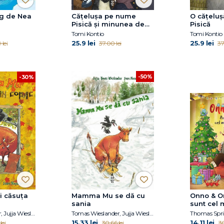
lg de Nea
Cățelușa pe nume
O cățelu
Pisică și minunea de
Pisică
Crăciun
Tomi Kontio
Tomi Kontio
25.9 lei
25.9 lei
lei
37.00 lei
37
-50%
-30%
 căsuța
Mamma Mu se dă cu
Onno & On
sania
sunt cel 
dar
Tomas Wieslander, Jujja Wieslander
Tomas Wieslander, Jujja Wieslander
Thomas Spri
15.33 lei
14.11 lei
lei
30.66 lei
30