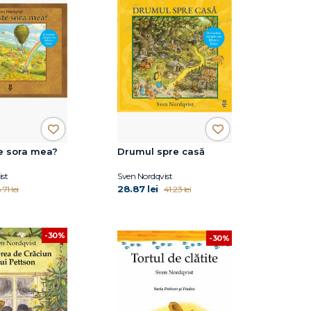
e sora mea?
Drumul spre casă
st
Sven Nordqvist
28.87 lei
.71 lei
41.23 lei
-30%
-30%