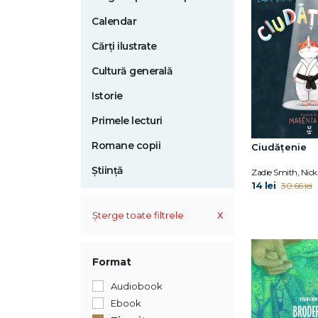
Calendar
Cărți ilustrate
Cultură generală
Istorie
Primele lecturi
Romane copii
Ciudățenie
Știință
Zadie Smith, Nick
14 lei
30.66 lei
x
Șterge toate filtrele
Format
Audiobook
Ebook