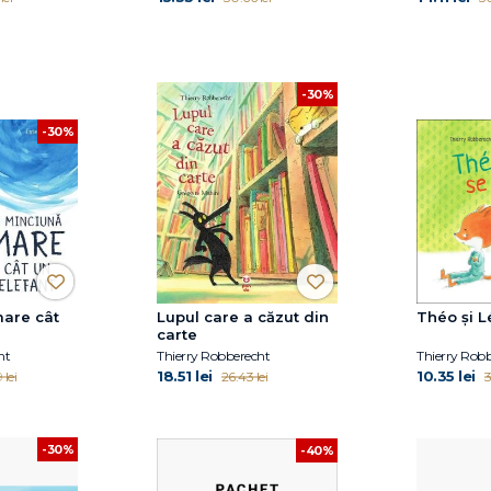
-30%
-30%
are cât
Lupul care a căzut din
Théo și L
carte
ht
Thierry Robberecht
Thierry Rob
18.51 lei
10.35 lei
lei
26.43 lei
3
-30%
-40%