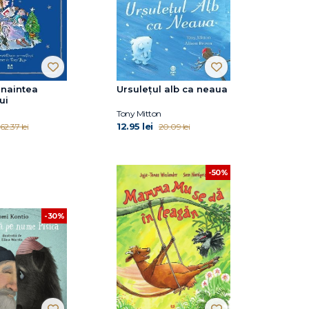
inaintea
Ursulețul alb ca neaua
ui
Tony Mitton
12.95 lei
62.37 lei
20.09 lei
-50%
-30%