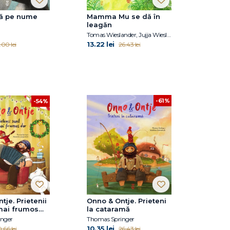
șă pe nume
Mamma Mu se dă în
leagăn
Tomas Wieslander, Jujja Wieslander
13.22 lei
.00 lei
26.43 lei
-61%
-54%
tje. Prietenii
Onno & Ontje. Prieteni
mai frumos
la cataramă
nger
Thomas Springer
10.35 lei
.66 lei
26.43 lei