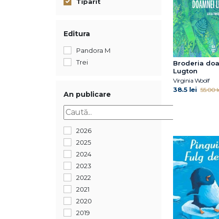
Tiparit
Editura
Pandora M
Trei
Broderia do
Lugton
Virginia Woolf
38.5 lei
55.00 l
An publicare
2026
2025
2024
2023
2022
2021
2020
2019