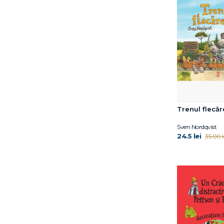
David McKee
David Sundin
Dawn Huebner
Debi Gliori
Deborah Hopkinson
Dina Anastasio
Dirk Gieselmann
Dorothy Hoobler
Doug Salati
Trenul flecăr
Dr. Claire A.B. Freeland
Dr. Jacqueline B. Toner
Sven Nordqvist
Dr. Shefali Tsabary
24.5 lei
35.00 l
Dr. Simona Tivadar
Dr.Edith Eva Eger
Dylan Thuras
Edel Verlagsgruppe
Edwina Wyatt
Elena Diana Nedelcu
Elena Ferrante