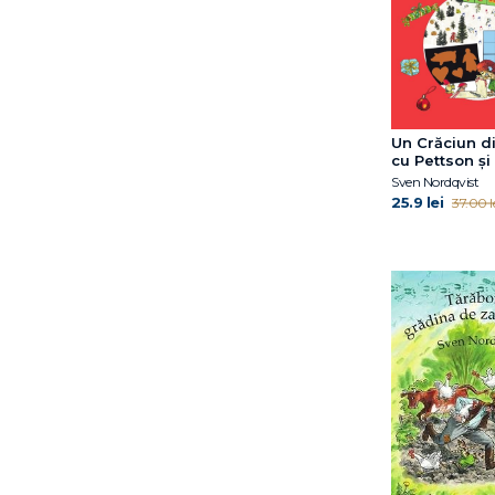
Emma Karinsdotter
Emma de Woot
Eoin Colfer
Eulàlia Canal
Francesca Sanna
Un Crăciun di
Gabriella Ballin
cu Pettson și
Gail Herman
Sven Nordqvist
25.9 lei
Gregory E. Lang
37.00 l
Harry Horse
Hazel Gardner
Helen Oxenbury
Ilaria Zanellato
Iulian Tănase
Jacqueline B. Toner
James Buckley Jr.
Janet B. Pascal
Janet McDonnell
Jess Black
Jess M. Brallier