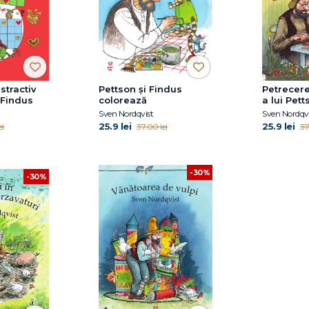
stractiv
Pettson și Findus
Petrecer
 Findus
colorează
a lui Pett
Sven Nordqvist
Sven Nordqvi
25.9 lei
25.9 lei
ei
37.00 lei
37
-30%
-30%