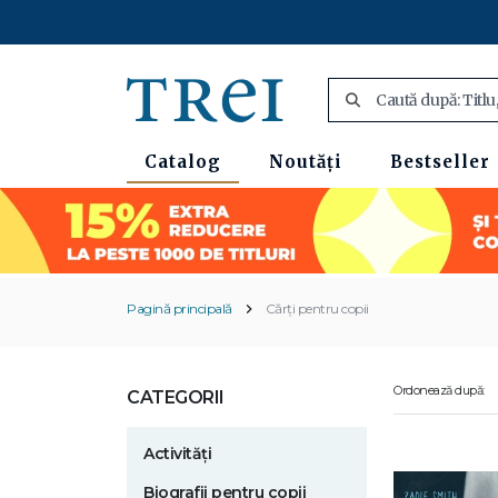
Catalog
Noutăți
Bestseller
Pagină principală
Cărți pentru copii
Ordonează după:
CATEGORII
Activități
Biografii pentru copii