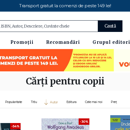
Transport gratuit la comenzi de peste 149 lei!
Caută
Promoții
Recomandări
Grupul editori
Cărți pentru copii
Popularitate
Titlu
Editura
Cele mai noi
Preț
Autor
-30%
-54%