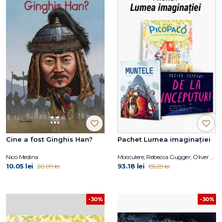
Cine a fost Ginghis Han?
Pachet Lumea imaginației
Nico Medina
Mocculere, Rebecca Gugger, Oliver Jeffers
10.05 lei
93.18 lei
20.09 lei
155.29 lei
-30%
-30%