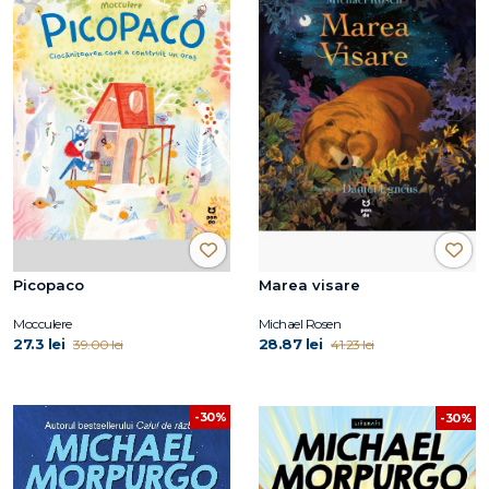
Picopaco
Marea visare
Mocculere
Michael Rosen
27.3 lei
28.87 lei
39.00 lei
41.23 lei
-30%
-30%