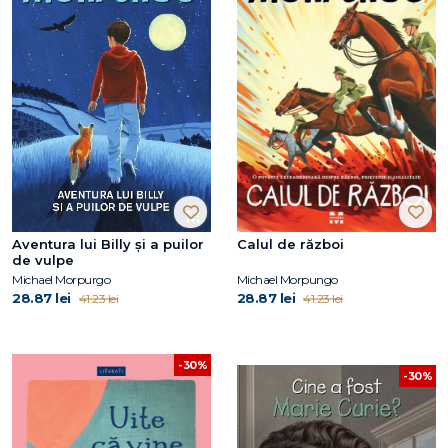
Aventura lui Billy și a puilor
Calul de război
de vulpe
Michael Morpurgo
Michael Morpungo
28.87 lei
28.87 lei
41.23 lei
41.23 lei
-30%
-30%