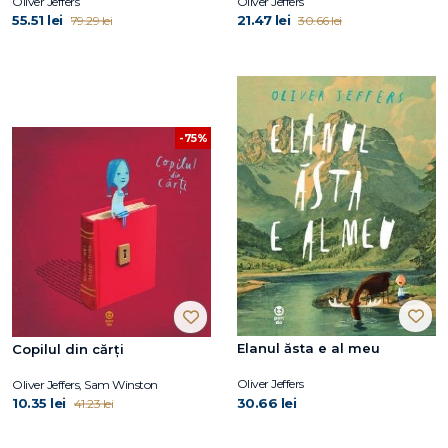
Oliver Jeffers
Oliver Jeffers
55.51 lei
21.47 lei
79.29 lei
30.66 lei
-75%
Elanul ăsta e al meu
Copilul din cărți
Oliver Jeffers
Oliver Jeffers, Sam Winston
10.35 lei
30.66 lei
41.23 lei