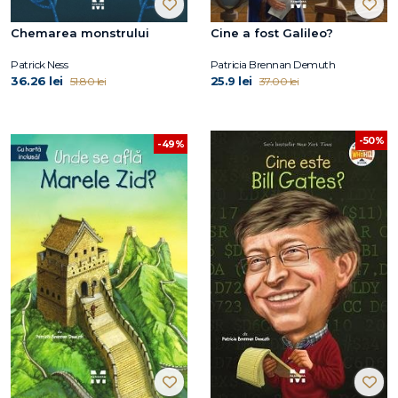
Chemarea monstrului
Cine a fost Galileo?
Patrick Ness
Patricia Brennan Demuth
36.26 lei
25.9 lei
51.80 lei
37.00 lei
-50%
-49%