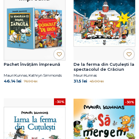
Pachet Învățăm împreună
De la ferma din Cuțulești la
spectacolul de Crăciun
Mauri Kunnas, Kathryn Simmonds
Mauri Kunnas
46.14 lei
31.5 lei
76.90 lei
45.00 lei
-30%
-30%