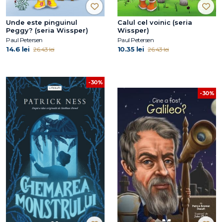
Unde este pinguinul
Calul cel voinic (seria
Peggy? (seria Wissper)
Wissper)
Paul Petersen
Paul Petersen
14.6 lei
10.35 lei
26.43 lei
26.43 lei
-30%
-30%