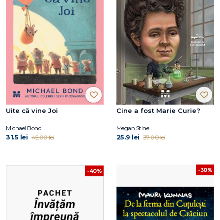
Uite că vine Joi
Cine a fost Marie Curie?
Michael Bond
Megan Stine
31.5 lei
25.9 lei
45.00 lei
37.00 lei
-30%
-40%