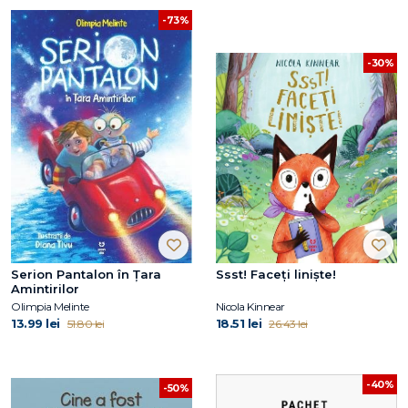
-73%
-30%
Serion Pantalon în Țara
Ssst! Faceți liniște!
Amintirilor
Olimpia Melinte
Nicola Kinnear
13.99 lei
18.51 lei
51.80 lei
26.43 lei
-40%
-50%