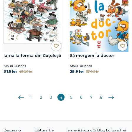
Iarna la ferma din Cuțulești
Să mergem la doctor
Mauri Kunnas
Mauri Kunnas
31.5 lei
25.9 lei
45.00 lei
37.00 lei
Anterioara
Următoarea
1
2
3
4
5
6
7
8
Despre noi
Editura Trei
Termeni și condiții
Blog Editura Trei