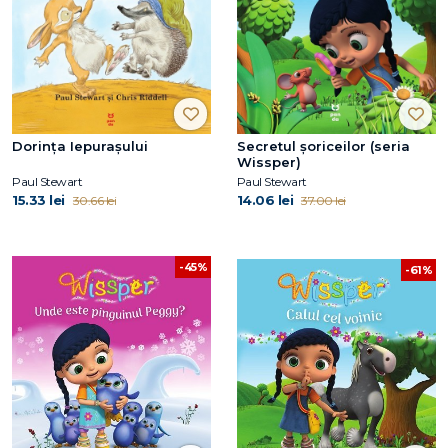
Dorința Iepurașului
Secretul șoriceilor (seria
Wissper)
Paul Stewart
Paul Stewart
15.33 lei
14.06 lei
30.66 lei
37.00 lei
-45%
-61%