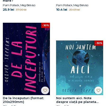
Mare?
Pam Pollack, Meg Belviso
Pam Pollack, Meg Belviso
25.9 lei
10.4 lei
37.00 lei
20.09 lei
-30%
-30%
De la începuturi (format:
Noi suntem aici. Note
210x290mm)
despre viață pe planeta
Pământ