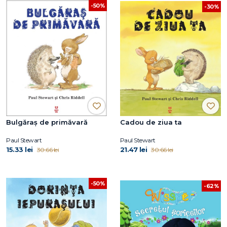
-50%
-30%
Bulgăraș de primăvară
Cadou de ziua ta
Paul Stewart
Paul Stewart
15.33 lei
21.47 lei
30.66 lei
30.66 lei
-50%
-62%