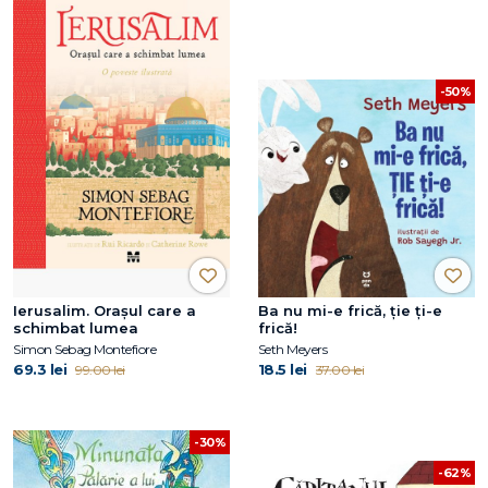
-50%
Ierusalim. Orașul care a
Ba nu mi-e frică, ţie ţi-e
schimbat lumea
frică!
Simon Sebag Montefiore
Seth Meyers
69.3 lei
18.5 lei
99.00 lei
37.00 lei
-30%
-62%