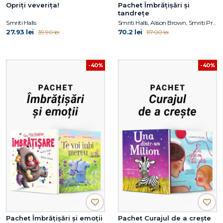
Opriți veverița!
Pachet Îmbrățișări și
tandrețe
Smriti Halls
Smriti Halls, Alison Brown, Smriti Prasadam-Halls, Julia Donaldson
27.93 lei
70.2 lei
39.90 lei
117.00 lei
-40%
-40%
Pachet Îmbrățișări și emoții
Pachet Curajul de a crește