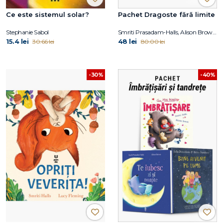
Ce este sistemul solar?
Pachet Dragoste fără limite
Stephanie Sabol
Smriti Prasadam-Halls, Alison Brown, Julia Donaldson
15.4 lei
48 lei
30.66 lei
80.00 lei
-30%
-40%