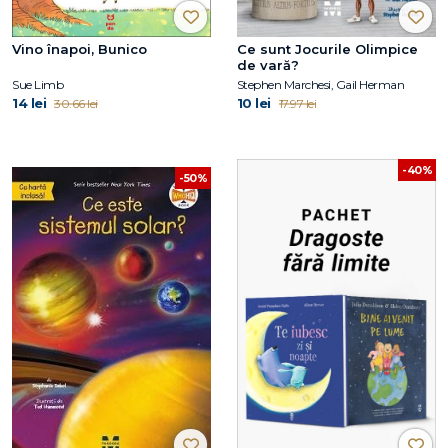
Vino înapoi, Bunico
Ce sunt Jocurile Olimpice
de vară?
Sue Limb
Stephen Marchesi, Gail Herman
14 lei
10 lei
30.66 lei
17.97 lei
-40%
-50%