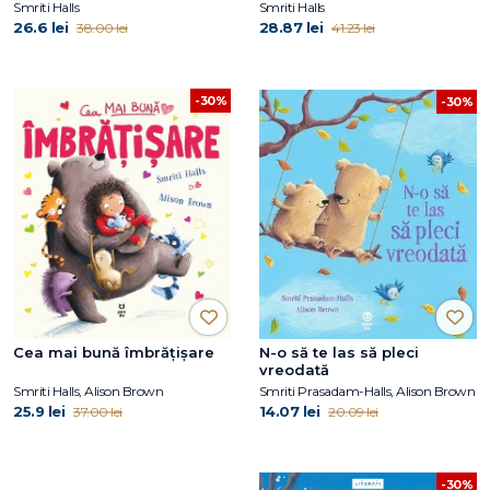
Smriti Halls
Smriti Halls
26.6 lei
28.87 lei
38.00 lei
41.23 lei
-30%
-30%
Cea mai bună îmbrățișare
N-o să te las să pleci
vreodată
Smriti Halls, Alison Brown
Smriti Prasadam-Halls, Alison Brown
25.9 lei
14.07 lei
37.00 lei
20.09 lei
-30%