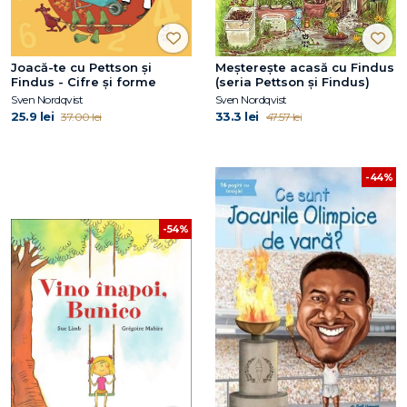
Joacă-te cu Pettson și
Meșterește acasă cu Findus
Findus - Cifre și forme
(seria Pettson și Findus)
Sven Nordqvist
Sven Nordqvist
25.9 lei
33.3 lei
37.00 lei
47.57 lei
-44%
-54%