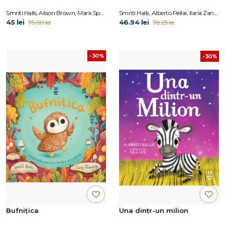
Smriti Halls, Alison Brown, Mark Sperring
Smriti Halls, Alberto Pellai, Ilaria Zanellato
45 lei
46.94 lei
75.00 lei
78.23 lei
-30%
-30%
Bufnițica
Una dintr-un milion