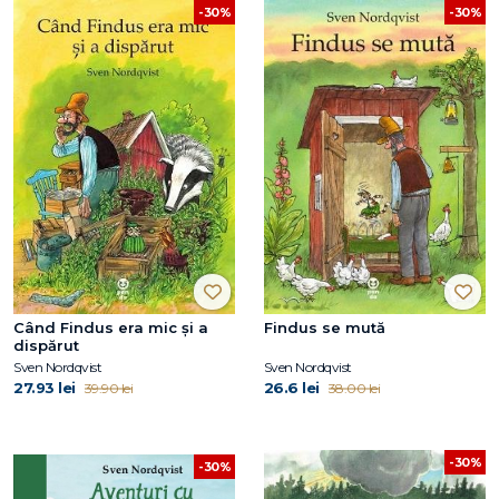
-30%
-30%
Când Findus era mic și a
Findus se mută
dispărut
Sven Nordqvist
Sven Nordqvist
27.93 lei
26.6 lei
39.90 lei
38.00 lei
-30%
-30%