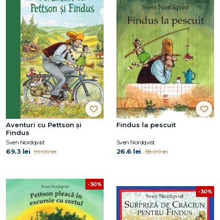
Aventuri cu Pettson și
Findus la pescuit
Findus
Sven Nordqvist
Sven Nordqvist
69.3 lei
26.6 lei
99.00 lei
38.00 lei
-30%
-30%