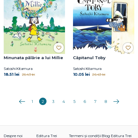
Minunata pălărie a lui Millie
Căpitanul Toby
Satoshi Kitamura
Satoshi Kitamura
18.51 lei
10.05 lei
26.43 lei
26.43 lei
Anterioara
Următoarea
1
2
3
4
5
6
7
8
Despre noi
Editura Trei
Termeni și condiții
Blog Editura Trei