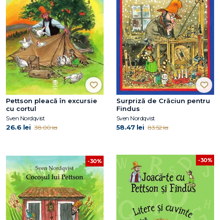
Pettson pleacă în excursie
Surpriză de Crăciun pentru
cu cortul
Findus
Sven Nordqvist
Sven Nordqvist
26.6 lei
58.47 lei
38.00 lei
83.52 lei
-30%
-30%