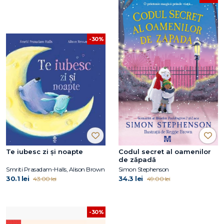
-30%
Te iubesc zi şi noapte
Codul secret al oamenilor
de zăpadă
Smriti Prasadam-Halls, Alison Brown
Simon Stephenson
30.1 lei
34.3 lei
43.00 lei
49.00 lei
-30%