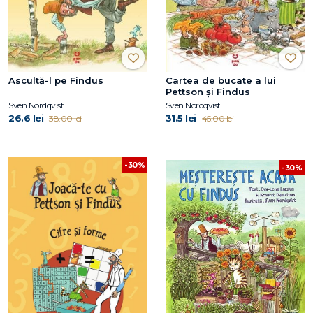
Ascultă-l pe Findus
Cartea de bucate a lui
Pettson și Findus
Sven Nordqvist
Sven Nordqvist
26.6 lei
31.5 lei
38.00 lei
45.00 lei
-30%
-30%