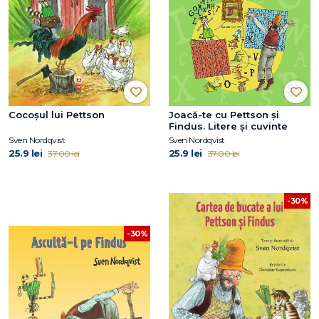
Cocoșul lui Pettson
Joacă-te cu Pettson și
Findus. Litere și cuvinte
Sven Nordqvist
Sven Nordqvist
25.9 lei
25.9 lei
37.00 lei
37.00 lei
-30%
-30%