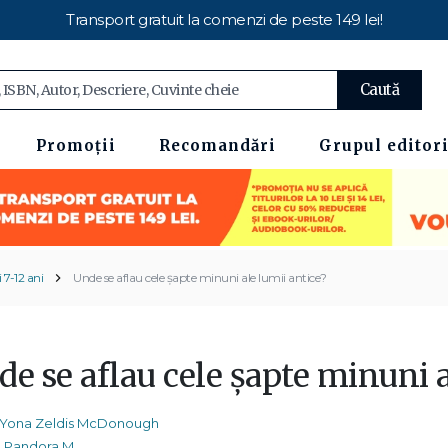
Transport gratuit la comenzi de peste 149 lei!
Caută
Promoții
Recomandări
Grupul editori
 7-12 ani
Unde se aflau cele șapte minuni ale lumii antice?
e se aflau cele șapte minuni a
Yona Zeldis McDonough
Pandora M