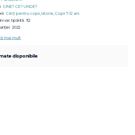
:
CINE? CE? UNDE?
ii:
Cărți pentru copii
,
Istorie
,
Copii 7-12 ani
ni var. tipărită:
112
riției:
2022
ză mai mult
mate disponibile