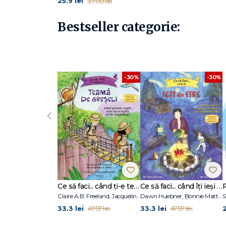
25.9 lei
37.00 lei
Bestseller categorie:
-30%
-30%
‹
Ce să faci... când ți-e teamă de greșeli. Ghid pentru copiii care nu acceptă să fie imperfecți
Ce să faci... când îţi ieşi din fire. Ghid pentru copiii care nu-şi pot stăpâni furia
Claire A.B. Freeland, Jacqueline B. Toner, Janet McDonnell
Dawn Huebner, Bonnie Matthews
S
33.3 lei
33.3 lei
2
47.57 lei
47.57 lei