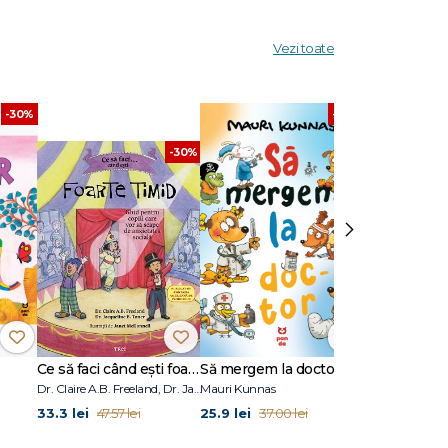
Vezi toate
-30%
-30%
-30%
›
Ce să faci când ești foarte timid. Ghid pentru copiii care vor să scape de anxietatea socială
Să mergem la doctor
Dr. Claire A.B. Freeland, Dr. Jacqueline B. Toner
Mauri Kunnas
Eulàlia Canal
33.3 lei
25.9 lei
33.3 lei
47.57 lei
37.00 lei
47.5