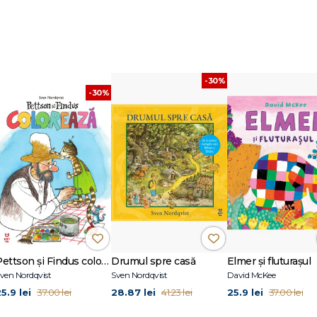
-30%
-30%
Pettson și Findus colorează
Drumul spre casă
Elmer și fluturașul
ven Nordqvist
Sven Nordqvist
David McKee
5.9 lei
28.87 lei
25.9 lei
37.00 lei
41.23 lei
37.00 lei