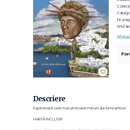
Colecții
Categor
Nr. pagi
Anul apa
Afișea
For
Descriere
Explorează cele mai uimitoare minuni ale lumii antice!
HARTĂ INCLUSĂ!
Care dintre următoarele afirmații sunt adevărate: