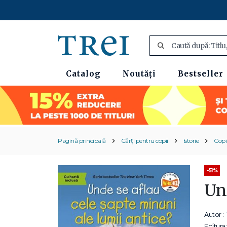
Catalog
Noutăți
Bestseller
Pagină principală
Cărți pentru copii
Istorie
Copii
-51%
Und
Autor :
Editura: